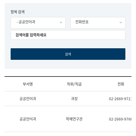
립
국
F
항목 검색
어
o
원
- 공공언어과
전화번호
r
조
m
직
도
국
어
원
원
장
기
획
연
수
부서명
직위/직급
전화
부
기
조
획
공공언어과
과장
02-2669-9721
직
운
및
영
업
과
무
공
공공언어과
학예연구관
02-2669-9766
소
공
개
언
(부
어
서
과