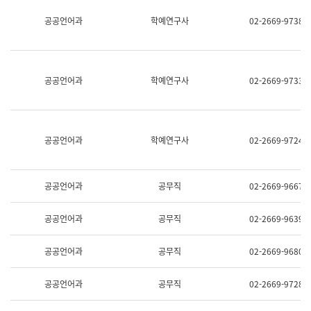
명,
교
공공언어과
학예연구사
02-2669-9738
직
육
위/
연
직
수
급,
과
전
어
공공언어과
학예연구사
02-2669-9733
화,
문
담
연
당
구
업
실
무)
어
공공언어과
학예연구사
02-2669-9724
문
연
구
과
공공언어과
공무직
02-2669-9667
어
문
연
공공언어과
공무직
02-2669-9639
구
과
(사
공공언어과
공무직
02-2669-9680
전
팀)
언
공공언어과
공무직
02-2669-9728
어
정