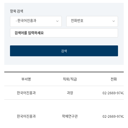
립
국
F
항목 검색
어
o
원
- 한국어진흥과
전화번호
r
조
m
직
도
국
어
원
원
장
기
획
연
수
부서명
직위/직급
전화
부
기
조
획
한국어진흥과
과장
02-2669-9742
직
운
및
영
업
과
무
공
소
공
한국어진흥과
학예연구관
02-2669-9742
개
언
(부
어
서
과