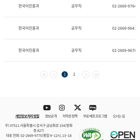
보
한국어진흥과
공무직
02-2669-9764
과
한
국
어
한국어진흥과
공무직
02-2669-9641
진
흥
과
수
한국어진흥과
공무직
02-2669-9678
어
점
자
진
흥
첫 페이지
이전 페이지
다음 페이지
마지막 페이지
1
2
과
Youtube
Instagram
Twitter
blog
개인정보 처리 방침
정보공개
저작권 정책
무료 배포 프로그램
오시는 길
바로 가기
문체부와 소속기관
우) 07511 서울특별시 강서구 금낭화로 154(방화
동 827)
대표 전화: 02-2669-9775(평일 9~12시, 13~18