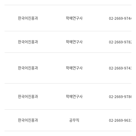
명,
교
직
육
위/
연
한국어진흥과
학예연구사
02-2669-9744
직
수
급,
과
전
어
화,
문
담
연
한국어진흥과
학예연구사
02-2669-9782
당
구
업
실
무)
어
문
연
한국어진흥과
학예연구사
02-2669-9743
구
과
어
문
연
한국어진흥과
학예연구사
02-2669-9786
구
과
(사
전
팀)
한국어진흥과
공무직
02-2669-9631
언
어
정