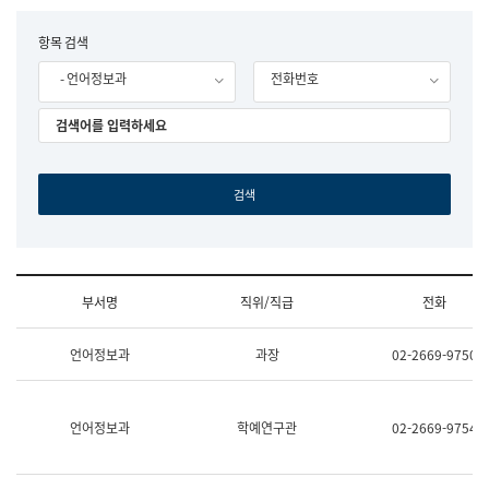
립
국
F
항목 검색
어
o
원
- 언어정보과
전화번호
r
조
m
직
도
국
어
원
원
장
기
획
연
수
부서명
직위/직급
전화
부
기
조
획
언어정보과
과장
02-2669-9750
직
운
및
영
업
과
무
공
언어정보과
학예연구관
02-2669-9754
소
공
개
언
(부
어
서
과