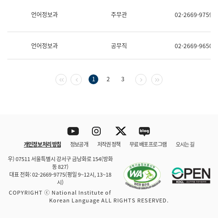
보
과
언어정보과
주무관
02-2669-9759
한
국
어
언어정보과
공무직
02-2669-9650
진
흥
과
수
첫 페이지
이전 페이지
다음 페이지
마지막 페이지
1
2
3
어
점
자
진
흥
과
Youtube
Instagram
Twitter
blog
개인정보 처리 방침
정보공개
저작권 정책
무료 배포 프로그램
오시는 길
바로 가기
문체부와 소속기관
우) 07511 서울특별시 강서구 금낭화로 154(방화
동 827)
대표 전화: 02-2669-9775(평일 9~12시, 13~18
시)
COPYRIGHT ⓒ National Institute of
Korean Language ALL RIGHTS RESERVED.