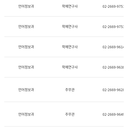
명,
교
언어정보과
학예연구사
02-2669-9751
직
육
위/
연
직
수
급,
과
언어정보과
학예연구사
02-2669-9753
전
어
화,
문
담
연
당
구
언어정보과
학예연구사
02-2669-9614
업
실
무)
어
문
연
언어정보과
학예연구사
02-2669-9638
구
과
어
문
연
언어정보과
주무관
02-2669-9628
구
과
(사
전
팀)
언어정보과
주무관
02-2669-9649
언
어
정