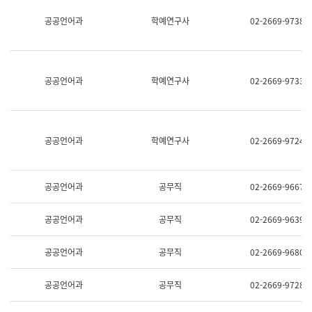
명,
교
공공언어과
학예연구사
02-2669-9738
직
육
위/
연
직
수
급,
과
전
어
공공언어과
학예연구사
02-2669-9733
화,
문
담
연
당
구
업
실
무)
어
공공언어과
학예연구사
02-2669-9724
문
연
구
과
공공언어과
공무직
02-2669-9667
어
문
연
공공언어과
공무직
02-2669-9639
구
과
(사
공공언어과
공무직
02-2669-9680
전
팀)
언
공공언어과
공무직
02-2669-9728
어
정