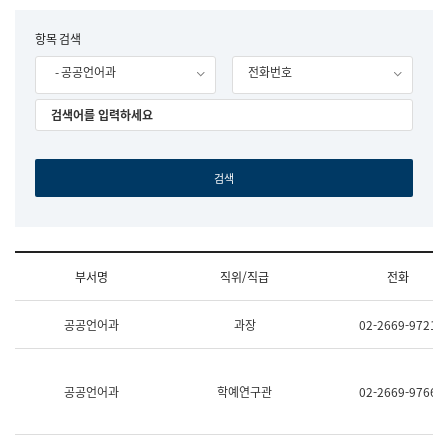
립
국
F
항목 검색
어
o
원
- 공공언어과
전화번호
r
조
m
직
도
국
어
원
원
장
기
획
연
수
부서명
직위/직급
전화
부
기
조
획
공공언어과
과장
02-2669-9721
직
운
및
영
업
과
무
공
공공언어과
학예연구관
02-2669-9766
소
공
개
언
(부
어
서
과