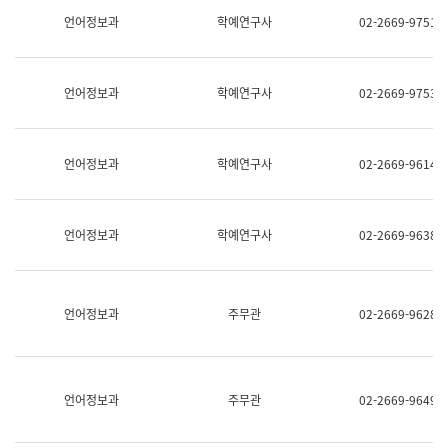
명,
교
언어정보과
학예연구사
02-2669-9751
직
육
위/
연
직
수
급,
과
언어정보과
학예연구사
02-2669-9753
전
어
화,
문
담
연
당
구
언어정보과
학예연구사
02-2669-9614
업
실
무)
어
문
연
언어정보과
학예연구사
02-2669-9638
구
과
어
문
연
언어정보과
주무관
02-2669-9628
구
과
(사
전
팀)
언어정보과
주무관
02-2669-9649
언
어
정