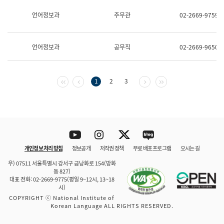
보
과
언어정보과
주무관
02-2669-9759
한
국
어
언어정보과
공무직
02-2669-9650
진
흥
과
수
첫 페이지
이전 페이지
다음 페이지
마지막 페이지
1
2
3
어
점
자
진
흥
과
Youtube
Instagram
Twitter
blog
개인정보 처리 방침
정보공개
저작권 정책
무료 배포 프로그램
오시는 길
바로 가기
문체부와 소속기관
우) 07511 서울특별시 강서구 금낭화로 154(방화
동 827)
대표 전화: 02-2669-9775(평일 9~12시, 13~18
시)
COPYRIGHT ⓒ National Institute of
Korean Language ALL RIGHTS RESERVED.