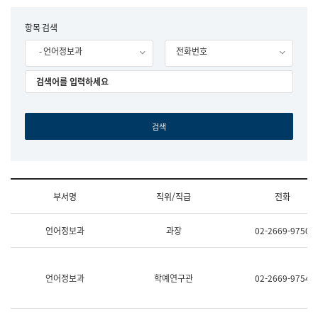
립
국
F
항목 검색
어
o
원
- 언어정보과
전화번호
r
조
m
직
도
국
어
원
원
장
기
획
연
수
부서명
직위/직급
전화
부
기
조
획
언어정보과
과장
02-2669-9750
직
운
및
영
업
과
무
공
언어정보과
학예연구관
02-2669-9754
소
공
개
언
(부
어
서
과