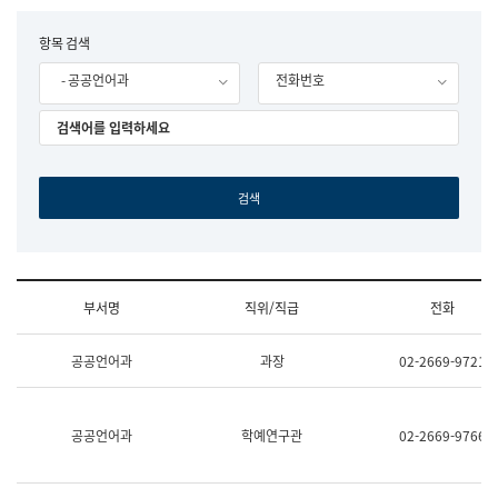
립
국
F
항목 검색
어
o
원
- 공공언어과
전화번호
r
조
m
직
도
국
어
원
원
장
기
획
연
수
부서명
직위/직급
전화
부
기
조
획
공공언어과
과장
02-2669-9721
직
운
및
영
업
과
무
공
공공언어과
학예연구관
02-2669-9766
소
공
개
언
(부
어
서
과