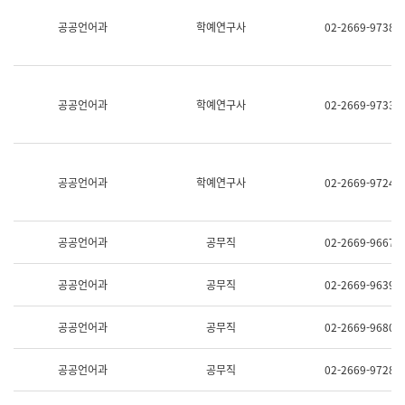
명,
교
공공언어과
학예연구사
02-2669-9738
직
육
위/
연
직
수
급,
과
전
어
공공언어과
학예연구사
02-2669-9733
화,
문
담
연
당
구
업
실
무)
어
공공언어과
학예연구사
02-2669-9724
문
연
구
과
공공언어과
공무직
02-2669-9667
어
문
연
공공언어과
공무직
02-2669-9639
구
과
(사
공공언어과
공무직
02-2669-9680
전
팀)
언
공공언어과
공무직
02-2669-9728
어
정