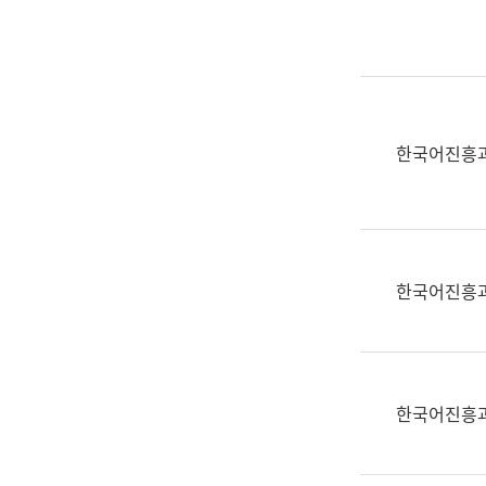
실
어
문
연
구
과
한국어진흥
어
문
연
구
과
한국어진흥
(사
전
팀)
언
어
한국어진흥
정
보
과