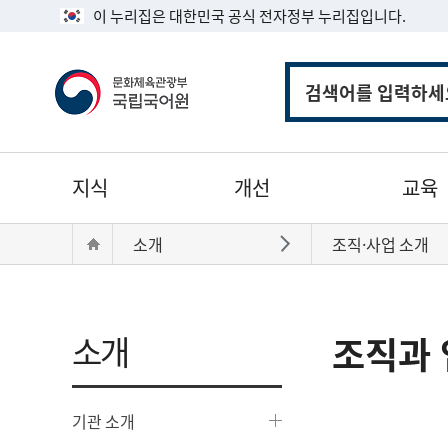
이 누리집은 대한민국 공식 전자정부 누리집입니다.
통
합
검
색
주
지식
개선
교육
메
뉴
현
Home
소개
조직·사업 소개
바로가기
재
위
치:
소개
조직과 
기관 소개