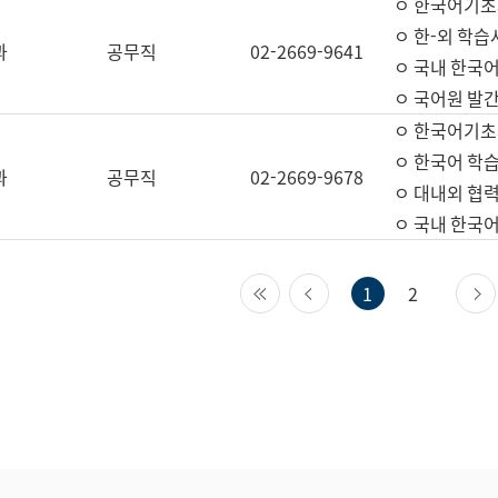
ㅇ 한국어기초
ㅇ 한-외 학습
과
공무직
02-2669-9641
ㅇ 국내 한국
ㅇ 국어원 발간
ㅇ 한국어기초
ㅇ 한국어 학
과
공무직
02-2669-9678
ㅇ 대내외 협력
ㅇ 국내 한국
첫 페이지
이전 페이지
1
2