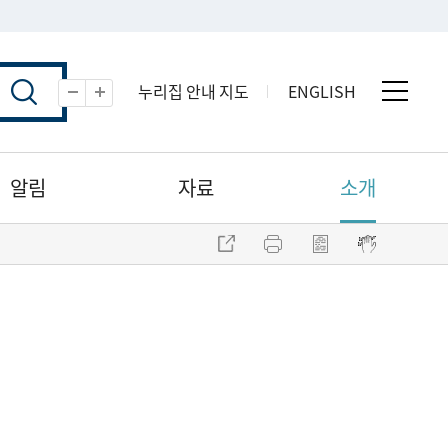
누리집 안내 지도
ENGLISH
전체 
축소
확대
알림
자료
소개
주소 복사
프린트
점자파일 내려받기
점자뷰어 보