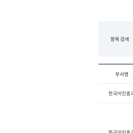
국
립
국
어
원
F
항목 검색
조
o
직
r
도
m
국
어
부서명
원
원
조
장
한국어진흥
직
기
및
획
업
연
무
수
소
부
개
기
한국어진흥