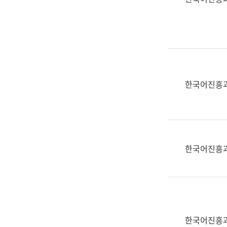
(부
획
서
운
명,
영
직
과
위/
공
직
공
급,
언
한국어진흥
전
어
화,
과
담
교
당
육
업
연
한국어진흥
무)
수
과
어
문
연
구
한국어진흥