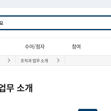
수어/점자
참여
조직과 업무 소개
바로가기
바로가기
업무 소개