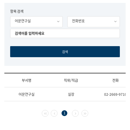
립
국
F
항목 검색
어
o
원
어문연구실
전화번호
r
조
m
직
도
국
어
원
원
장
기
획
연
수
부서명
직위/직급
전화
부
기
조
획
어문연구실
실장
02-2669-9710
직
운
및
영
업
과
무
공
첫 페이지
이전 페이지
다음 페이지
마지막 페이지
1
소
공
개
언
(부
어
서
과