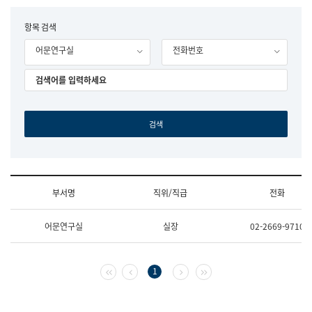
립
국
F
항목 검색
어
o
원
어문연구실
전화번호
r
조
m
직
도
국
어
원
원
장
기
획
연
수
부서명
직위/직급
전화
부
기
조
획
어문연구실
실장
02-2669-9710
직
운
및
영
업
과
무
공
첫 페이지
이전 페이지
다음 페이지
마지막 페이지
1
소
공
개
언
(부
어
서
과