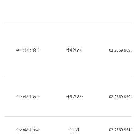
명,
교
직
육
위/
연
직
수
급,
과
전
어
화,
문
담
연
당
구
수어점자진흥과
학예연구사
02-2669-9698
업
실
무)
어
문
연
구
과
어
문
연
수어점자진흥과
학예연구사
02-2669-9696
구
과
(사
전
팀)
언
어
수어점자진흥과
주무관
02-2669-9613
정