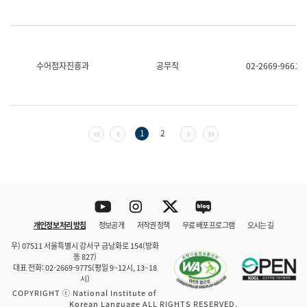
수어점자진흥과
공무직
02-2669-9661
첫 페이지
이전 페이지
다음 페이지
마지막 페이지
1
2
Youtube
Instagram
Twitter
blog
개인정보 처리 방침
정보공개
저작권 정책
무료 배포 프로그램
오시는 길
바로 가기
문체부와 소속기관
우) 07511 서울특별시 강서구 금낭화로 154(방화
동 827)
대표 전화: 02-2669-9775(평일 9~12시, 13~18
시)
COPYRIGHT ⓒ National Institute of
Korean Language ALL RIGHTS RESERVED.