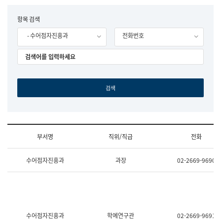
립
국
F
항목 검색
어
o
원
- 수어점자진흥과
전화번호
r
조
m
직
도
국
어
원
원
장
기
획
연
수
부서명
직위/직급
전화
부
기
조
획
수어점자진흥과
과장
02-2669-9690
직
운
및
영
업
과
무
공
소
공
개
언
(부
어
수어점자진흥과
학예연구관
02-2669-9691
서
과