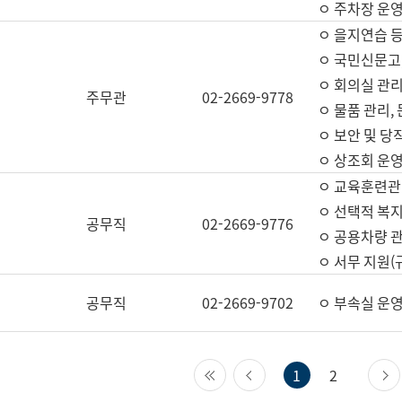
ㅇ 주차장 운
ㅇ 을지연습 
ㅇ 국민신문고,
ㅇ 회의실 관리
주무관
02-2669-9778
ㅇ 물품 관리,
ㅇ 보안 및 당
ㅇ 상조회 운
ㅇ 교육훈련관
ㅇ 선택적 복지
공무직
02-2669-9776
ㅇ 공용차량 관
ㅇ 서무 지원(
공무직
02-2669-9702
ㅇ 부속실 운
첫 페이지
이전 페이지
1
2