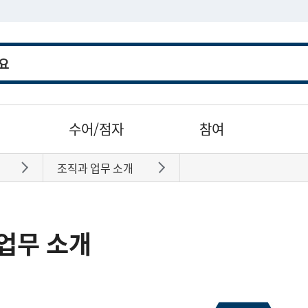
수어/점자
참여
조직과 업무 소개
바로가기
바로가기
업무 소개