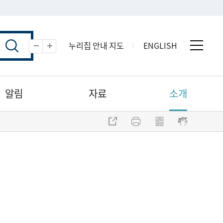
누리집 안내 지도
ENGLISH
전체 
축소
확대
알림
자료
소개
주소 복사
프린트
점자파일 내려받기
점자뷰어 보