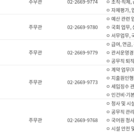
주무관
02-2669-9774
ㅇ 조직·직제,
ㅇ 자체평가,
ㅇ 예산 관련 
주무관
02-2669-9780
ㅇ 국회 업무
ㅇ 서무업무,
ㅇ 급여, 연금
주무관
02-2669-9779
ㅇ 관서운영경비
ㅇ 공무직 퇴직
ㅇ 계약 업무(
ㅇ 지출원인행위
주무관
02-2669-9773
ㅇ 세입징수 
ㅇ 인건비·기
ㅇ 청사 및 시
ㅇ 공무직 관리
주무관
02-2669-9768
ㅇ 국어원 청
ㅇ 시설 안전 