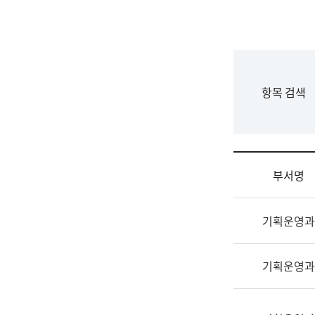
국
립
국
어
원
F
항목 검색
조
o
직
r
도
m
국
어
부서명
원
원
조
장
기획운영과
직
기
및
획
업
연
기획운영과
무
수
소
부
개
기