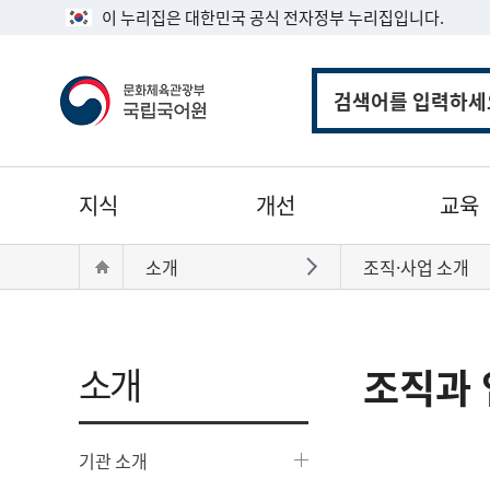
이 누리집은 대한민국 공식 전자정부 누리집입니다.
통
합
검
색
주
지식
개선
교육
메
뉴
현
Home
소개
조직·사업 소개
바로가기
재
위
치:
소개
조직과 
기관 소개