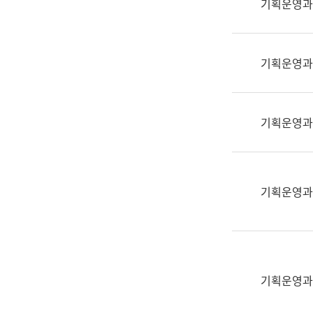
기획운영과
(부
획
서
운
명,
영
직
기획운영과
과
위/
공
직
공
급,
언
기획운영과
전
어
화,
과
담
교
당
육
기획운영과
업
연
무)
수
과
어
문
기획운영과
연
구