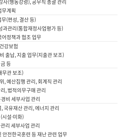
 감사(행동강령), 공무직 총괄 관리
 업무계획
업무(편성, 결산 등)
, 성과관리(통합재정사업평가 등)
 국어정책과 협조 업무
, 건강보험
 출납, 지출 업무(지출관 보조)
금 등
재무관 보조)
, 예산집행 관리, 회계직 관리
관리, 법적의무구매 관리
본경비 세부사업 관리
설, 국유재산 관리, 에너지 관리
(시설·미화)
사관리 세부사업 관리
및 안전한국훈련 등 재난 관련 업무