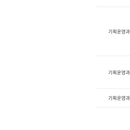
실
어
문
연
구
기획운영과
과
어
문
연
구
과
기획운영과
(사
전
팀)
기획운영과
언
어
정
보
과