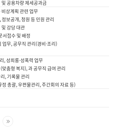
영 및 공용차량 제세공과금
등 비상계획 관련 업무
 정보공개, 청원 등 민원 관리
 및 강당 대관
 문서접수 및 배정
직 업무, 공무직 관리(경비·조리)
영
리, 성희롱·성폭력 업무
(맞춤형 복지), 과 공무직 급여 관리
리, 기록물 관리
규정 총괄, 우편물관리, 주간회의 자료 등)
영
다음 페이지
마지막 페이지