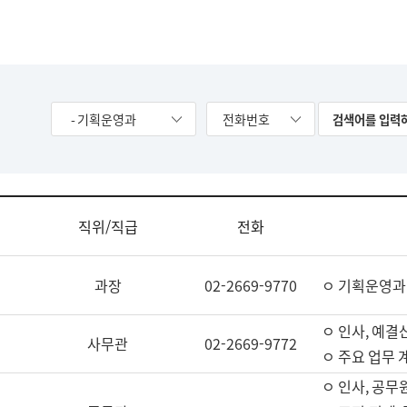
- 기획운영과
전화번호
직위/직급
전화
과장
02-2669-9770
ㅇ 기획운영과
ㅇ 인사, 예결산
사무관
02-2669-9772
ㅇ 주요 업무 
ㅇ 인사, 공무