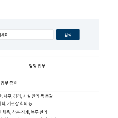
담당 업무
 업무 총괄
, 서무, 경리, 시설 관리 등 총괄
계획, 기관장 회의 등
원 채용, 상훈·징계, 복무 관리