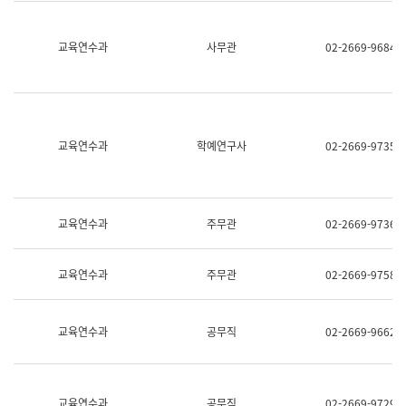
명,
교
직
육
위/
연
교육연수과
사무관
02-2669-9684
직
수
급,
과
전
어
화,
문
담
연
당
구
교육연수과
학예연구사
02-2669-9735
업
실
무)
어
문
연
구
교육연수과
주무관
02-2669-9736
과
어
문
교육연수과
주무관
02-2669-9758
연
구
과
(사
교육연수과
공무직
02-2669-9662
전
팀)
언
어
정
교육연수과
공무직
02-2669-9729