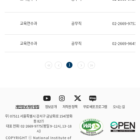
보
과
한
국
교육연수과
공무직
02-2669-9752
어
진
흥
과
교육연수과
공무직
02-2669-9645
수
어
점
자
첫 페이지
이전 페이지
다음 페이지
마지막 페이지
1
진
흥
과
Youtube
Instagram
Twitter
blog
개인정보 처리 방침
정보공개
저작권 정책
무료 배포 프로그램
오시는 길
바로 가기
문체부와 소속기관
우) 07511 서울특별시 강서구 금낭화로 154(방화
동 827)
대표 전화: 02-2669-9775(평일 9~12시, 13~18
시)
COPYRIGHT ⓒ National Institute of