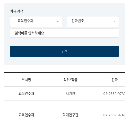
립
국
F
항목 검색
어
o
원
- 교육연수과
전화번호
r
조
m
직
도
국
어
원
원
장
기
획
연
수
부서명
직위/직급
전화
부
기
조
획
교육연수과
서기관
02-2669-9731
직
운
및
영
업
과
무
공
소
공
교육연수과
학예연구관
02-2669-9740
개
언
(부
어
서
과