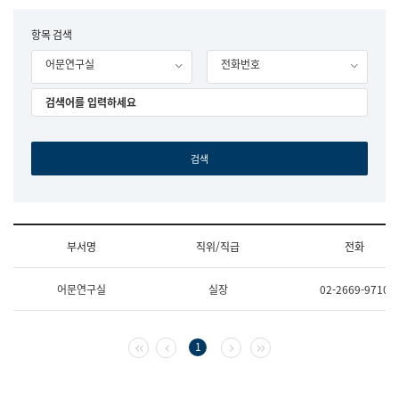
립
국
F
항목 검색
어
o
원
어문연구실
전화번호
r
조
m
직
도
국
어
원
원
장
기
획
연
수
부서명
직위/직급
전화
부
기
조
획
어문연구실
실장
02-2669-9710
직
운
및
영
업
과
무
공
첫 페이지
이전 페이지
다음 페이지
마지막 페이지
1
소
공
개
언
(부
어
서
과