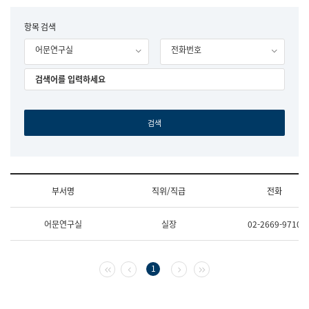
립
국
F
항목 검색
어
o
원
어문연구실
전화번호
r
조
m
직
도
국
어
원
원
장
기
획
연
수
부서명
직위/직급
전화
부
기
조
획
어문연구실
실장
02-2669-9710
직
운
및
영
업
과
무
공
첫 페이지
이전 페이지
다음 페이지
마지막 페이지
1
소
공
개
언
(부
어
서
과