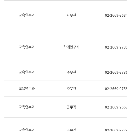
명,
교
직
육
위/
연
교육연수과
사무관
02-2669-9684
직
수
급,
과
전
어
화,
문
담
연
당
구
교육연수과
학예연구사
02-2669-9735
업
실
무)
어
문
연
구
교육연수과
주무관
02-2669-9736
과
어
문
교육연수과
주무관
02-2669-9758
연
구
과
(사
교육연수과
공무직
02-2669-9662
전
팀)
언
어
정
교육연수과
공무직
02-2669-9729