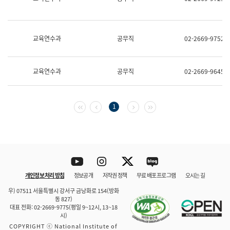
보
과
한
국
교육연수과
공무직
02-2669-9752
어
진
흥
과
교육연수과
공무직
02-2669-9645
수
어
점
자
첫 페이지
이전 페이지
다음 페이지
마지막 페이지
1
진
흥
과
Youtube
Instagram
Twitter
blog
개인정보 처리 방침
정보공개
저작권 정책
무료 배포 프로그램
오시는 길
바로 가기
문체부와 소속기관
우) 07511 서울특별시 강서구 금낭화로 154(방화
동 827)
대표 전화: 02-2669-9775(평일 9~12시, 13~18
시)
COPYRIGHT ⓒ National Institute of