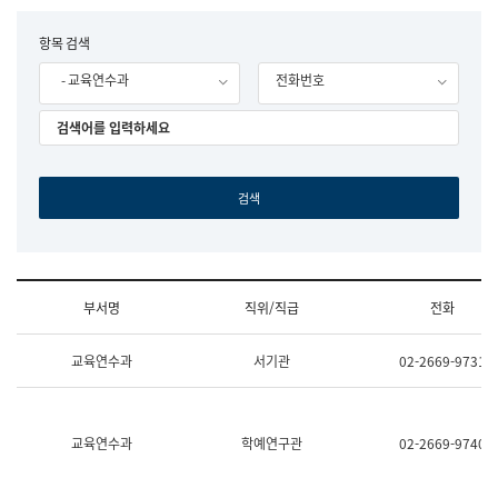
립
국
F
항목 검색
어
o
원
- 교육연수과
전화번호
r
조
m
직
도
국
어
원
원
장
기
획
연
수
부서명
직위/직급
전화
부
기
조
획
교육연수과
서기관
02-2669-9731
직
운
및
영
업
과
무
공
소
공
교육연수과
학예연구관
02-2669-9740
개
언
(부
어
서
과