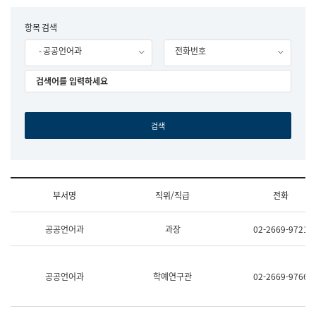
립
국
F
항목 검색
어
o
원
- 공공언어과
전화번호
r
조
m
직
도
국
어
원
원
장
기
획
연
수
부서명
직위/직급
전화
부
기
조
획
공공언어과
과장
02-2669-9721
직
운
및
영
업
과
무
공
공공언어과
학예연구관
02-2669-9766
소
공
개
언
(부
어
서
과