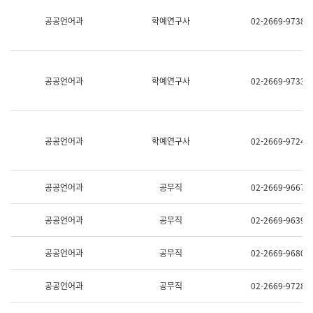
명,
교
공공언어과
학예연구사
02-2669-9738
직
육
위/
연
직
수
급,
과
전
어
공공언어과
학예연구사
02-2669-9733
화,
문
담
연
당
구
업
실
무)
어
공공언어과
학예연구사
02-2669-9724
문
연
구
과
공공언어과
공무직
02-2669-9667
어
문
연
공공언어과
공무직
02-2669-9639
구
과
(사
공공언어과
공무직
02-2669-9680
전
팀)
언
공공언어과
공무직
02-2669-9728
어
정