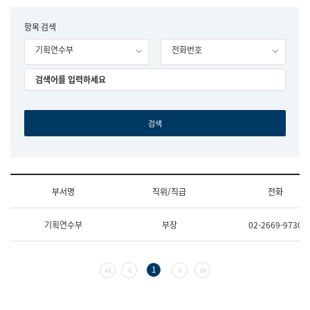
립
국
F
항목 검색
어
o
원
기획연수부
전화번호
r
조
m
직
도
국
어
원
원
장
기
획
연
수
부서명
직위/직급
전화
부
기
조
획
기획연수부
부장
02-2669-9730
직
운
및
영
업
과
무
공
첫 페이지
이전 페이지
다음 페이지
마지막 페이지
1
소
공
개
언
(부
어
서
과