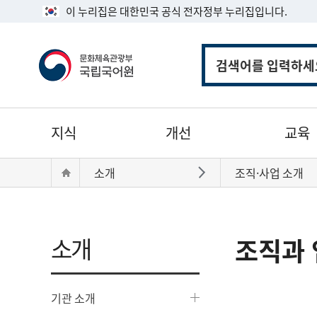
이 누리집은 대한민국 공식 전자정부 누리집입니다.
통
합
검
색
주
지식
개선
교육
메
뉴
현
Home
소개
조직·사업 소개
바로가기
재
위
치:
소개
조직과 
기관 소개