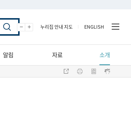
누리집 안내 지도
ENGLISH
전체 
축소
확대
알림
자료
소개
주소 복사
프린트
점자파일 내려받기
점자뷰어 보