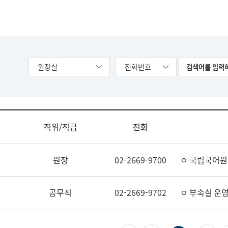
원장실
전화번호
직위/직급
전화
원장
02-2669-9700
ㅇ 국립국어원
공무직
02-2669-9702
ㅇ 부속실 운