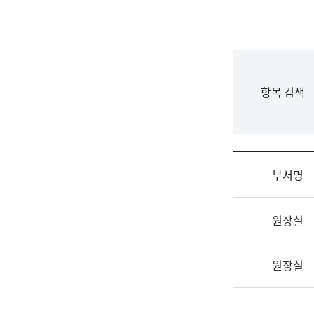
국
립
국
어
원
F
항목 검색
조
o
직
r
도
m
국
어
부서명
원
원
조
장
원장실
직
기
및
획
업
연
원장실
무
수
소
부
개
기