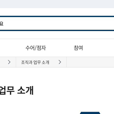
수어/점자
참여
조직과 업무 소개
바로가기
바로가기
업무 소개