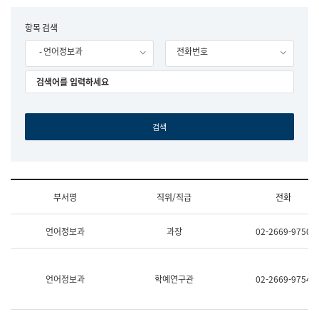
립
국
F
항목 검색
어
o
원
- 언어정보과
전화번호
r
조
m
직
도
국
어
원
원
장
기
획
연
수
부서명
직위/직급
전화
부
기
조
획
언어정보과
과장
02-2669-9750
직
운
및
영
업
과
무
공
언어정보과
학예연구관
02-2669-9754
소
공
개
언
(부
어
서
과