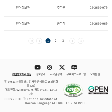
보
과
언어정보과
주무관
02-2669-9759
한
국
어
언어정보과
공무직
02-2669-9650
진
흥
과
수
첫 페이지
이전 페이지
다음 페이지
마지막 페이지
1
2
3
어
점
자
진
흥
과
Youtube
Instagram
Twitter
blog
개인정보 처리 방침
정보공개
저작권 정책
무료 배포 프로그램
오시는 길
바로 가기
문체부와 소속기관
우) 07511 서울특별시 강서구 금낭화로 154(방화
동 827)
대표 전화: 02-2669-9775(평일 9~12시, 13~18
시)
COPYRIGHT ⓒ National Institute of
Korean Language ALL RIGHTS RESERVED.