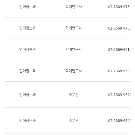
명,
교
언어정보과
학예연구사
02-2669-9751
직
육
위/
연
직
수
급,
과
언어정보과
학예연구사
02-2669-9753
전
어
화,
문
담
연
당
구
언어정보과
학예연구사
02-2669-9614
업
실
무)
어
문
연
언어정보과
학예연구사
02-2669-9638
구
과
어
문
연
언어정보과
주무관
02-2669-9628
구
과
(사
전
팀)
언어정보과
주무관
02-2669-9649
언
어
정