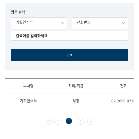
립
국
F
항목 검색
어
o
원
기획연수부
전화번호
r
조
m
직
도
국
어
원
원
장
기
획
연
수
부서명
직위/직급
전화
부
기
조
획
기획연수부
부장
02-2669-9730
직
운
및
영
업
과
무
공
첫 페이지
이전 페이지
다음 페이지
마지막 페이지
1
소
공
개
언
(부
어
서
과