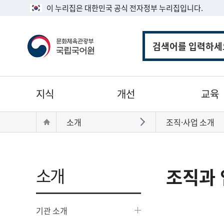
이 누리집은 대한민국 공식 전자정부 누리집입니다.
통
합
검
색
주
지식
개선
교육
메
뉴
현
Home
소개
조직·사업 소개
바로가기
재
위
치:
소개
조직과 
기관 소개