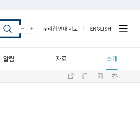
누리집 안내 지도
ENGLISH
전체 
축소
확대
알림
자료
소개
주소 복사
프린트
점자파일 내려받기
점자뷰어 보