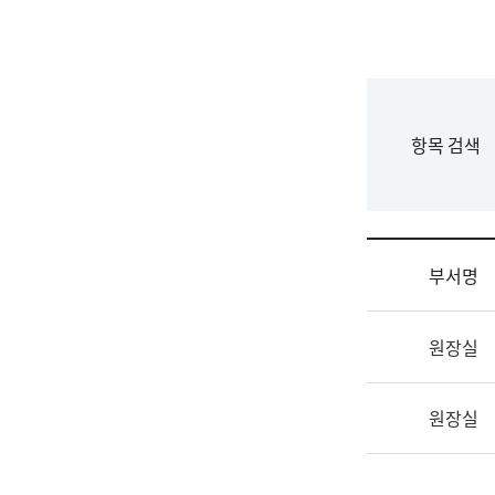
국
립
국
어
원
F
항목 검색
조
o
직
r
도
m
국
어
부서명
원
원
조
장
원장실
직
기
및
획
업
연
원장실
무
수
소
부
개
기