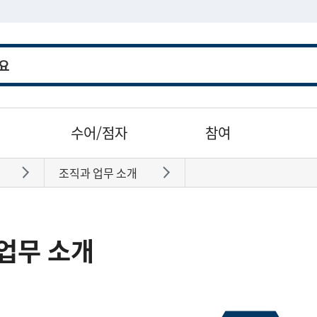
수어/점자
참여
조직과 업무 소개
바로가기
바로가기
업무 소개