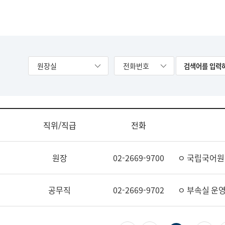
원장실
전화번호
직위/직급
전화
원장
02-2669-9700
ㅇ 국립국어원
공무직
02-2669-9702
ㅇ 부속실 운