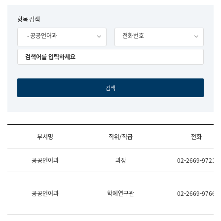
립
국
F
항목 검색
어
o
원
- 공공언어과
전화번호
r
조
m
직
도
국
어
원
원
장
기
획
연
수
부서명
직위/직급
전화
부
기
조
획
공공언어과
과장
02-2669-9721
직
운
및
영
업
과
무
공
공공언어과
학예연구관
02-2669-9766
소
공
개
언
(부
어
서
과