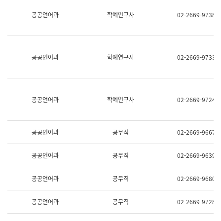
명,
교
공공언어과
학예연구사
02-2669-9738
직
육
위/
연
직
수
급,
과
전
어
공공언어과
학예연구사
02-2669-9733
화,
문
담
연
당
구
업
실
무)
어
공공언어과
학예연구사
02-2669-9724
문
연
구
과
공공언어과
공무직
02-2669-9667
어
문
연
공공언어과
공무직
02-2669-9639
구
과
(사
공공언어과
공무직
02-2669-9680
전
팀)
언
공공언어과
공무직
02-2669-9728
어
정