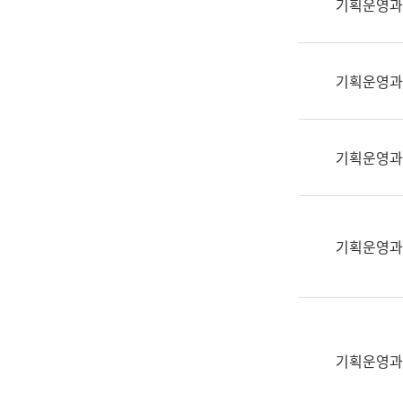
기획운영과
(부
획
서
운
명,
영
직
기획운영과
과
위/
공
직
공
급,
언
기획운영과
전
어
화,
과
담
교
당
육
기획운영과
업
연
무)
수
과
어
문
기획운영과
연
구