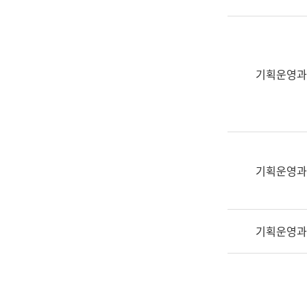
실
어
문
연
구
기획운영과
과
어
문
연
구
과
기획운영과
(사
전
팀)
기획운영과
언
어
정
보
과