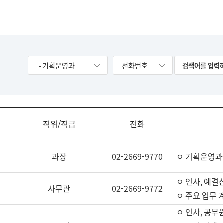
- 기획운영과
전화번호
직위/직급
전화
과장
02-2669-9770
ㅇ 기획운영과
ㅇ 인사, 예결산
사무관
02-2669-9772
ㅇ 주요 업무 
ㅇ 인사, 공무