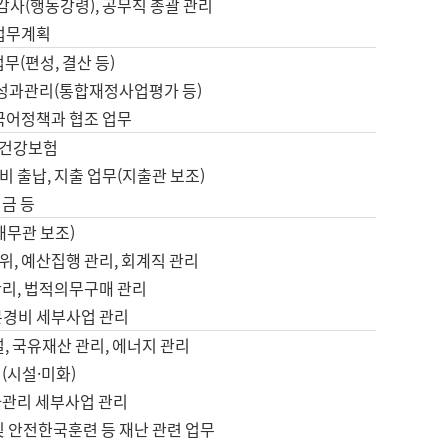
 감사(행동강령), 공무직 총괄 관리
 업무계획
업무(편성, 결산 등)
, 성과관리(통합재정사업평가 등)
 국어정책과 협조 업무
, 건강보험
 출납, 지출 업무(지출관 보조)
금 등
재무관 보조)
, 예산집행 관리, 회계직 관리
관리, 법적의무구매 관리
본경비 세부사업 관리
설, 국유재산 관리, 에너지 관리
(시설·미화)
사관리 세부사업 관리
및 안전한국훈련 등 재난 관련 업무