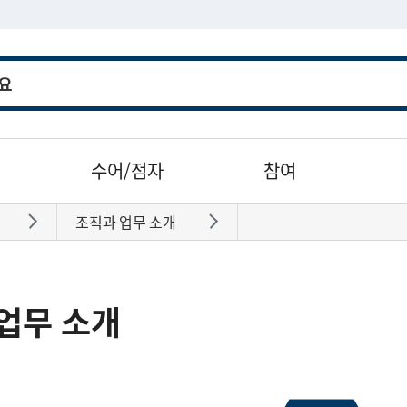
수어/점자
참여
조직과 업무 소개
바로가기
바로가기
업무 소개