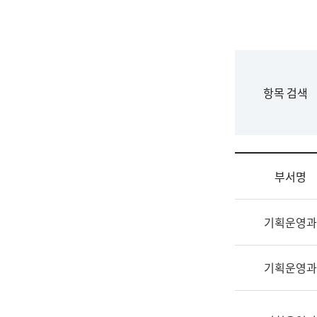
국
립
국
어
원
F
항목 검색
조
o
직
r
도
m
국
어
부서명
원
원
조
장
기획운영과
직
기
및
획
업
연
기획운영과
무
수
소
부
개
기