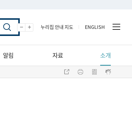
누리집 안내 지도
ENGLISH
전체 
축소
확대
알림
자료
소개
주소 복사
프린트
점자파일 내려받기
점자뷰어 보