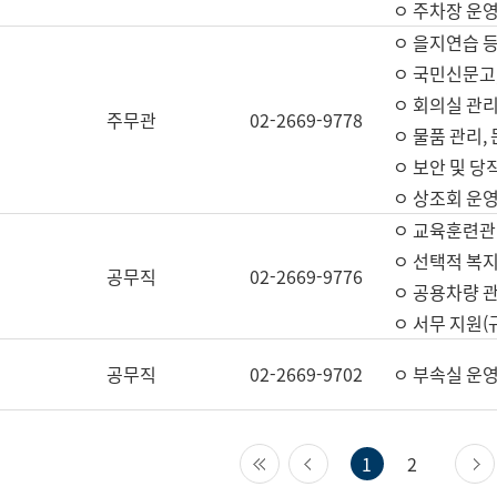
ㅇ 주차장 운
ㅇ 을지연습 
ㅇ 국민신문고,
ㅇ 회의실 관리
주무관
02-2669-9778
ㅇ 물품 관리,
ㅇ 보안 및 당
ㅇ 상조회 운
ㅇ 교육훈련관
ㅇ 선택적 복지
공무직
02-2669-9776
ㅇ 공용차량 관
ㅇ 서무 지원(
공무직
02-2669-9702
ㅇ 부속실 운
첫 페이지
이전 페이지
1
2