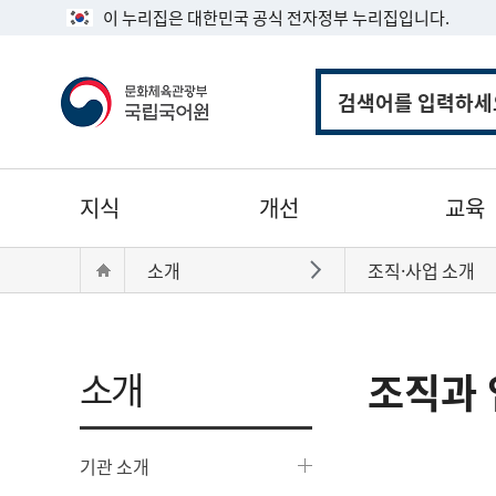
이 누리집은 대한민국 공식 전자정부 누리집입니다.
통
합
검
색
주
지식
개선
교육
메
뉴
현
Home
소개
조직·사업 소개
바로가기
재
위
치:
소개
조직과 
기관 소개