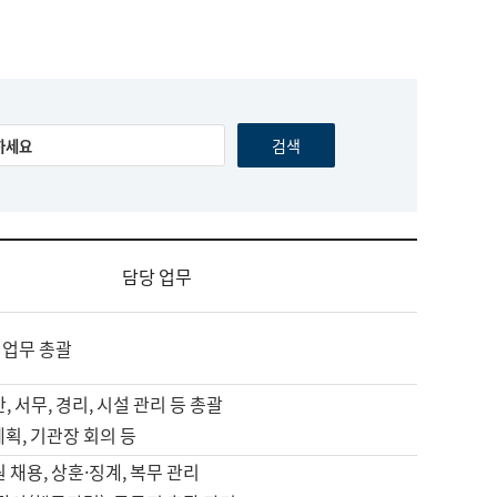
담당 업무
 업무 총괄
, 서무, 경리, 시설 관리 등 총괄
계획, 기관장 회의 등
원 채용, 상훈·징계, 복무 관리