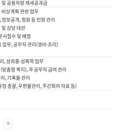
영 및 공용차량 제세공과금
등 비상계획 관련 업무
 정보공개, 청원 등 민원 관리
 및 강당 대관
 문서접수 및 배정
직 업무, 공무직 관리(경비·조리)
영
리, 성희롱·성폭력 업무
(맞춤형 복지), 과 공무직 급여 관리
리, 기록물 관리
규정 총괄, 우편물관리, 주간회의 자료 등)
영
다음 페이지
마지막 페이지