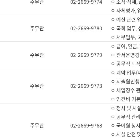
주무관
02-2669-9774
ㅇ 조직·직제,
ㅇ 자체평가,
ㅇ 예산 관련 
주무관
02-2669-9780
ㅇ 국회 업무
ㅇ 서무업무,
ㅇ 급여, 연금
주무관
02-2669-9779
ㅇ 관서운영경비
ㅇ 공무직 퇴직
ㅇ 계약 업무(
ㅇ 지출원인행위
주무관
02-2669-9773
ㅇ 세입징수 
ㅇ 인건비·기
ㅇ 청사 및 시
ㅇ 공무직 관리
주무관
02-2669-9768
ㅇ 국어원 청
ㅇ 시설 안전 