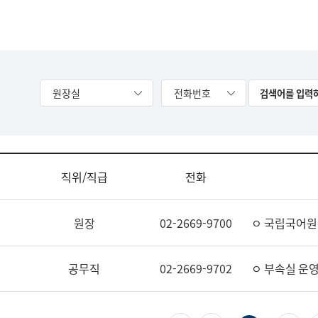
원장실
전화번호
직위/직급
전화
원장
02-2669-9700
ㅇ 국립국어원
공무직
02-2669-9702
ㅇ 부속실 운