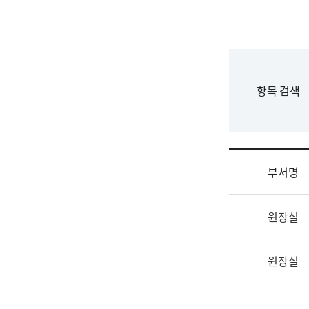
국
립
국
어
원
F
항목 검색
조
o
직
r
도
m
국
어
부서명
원
원
조
장
원장실
직
기
및
획
업
연
원장실
무
수
소
부
개
기