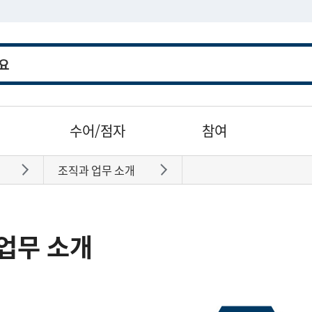
수어/점자
참여
조직과 업무 소개
바로가기
바로가기
업무 소개