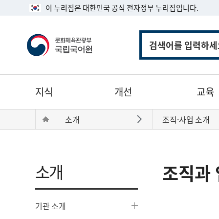
이 누리집은 대한민국 공식 전자정부 누리집입니다.
통
합
검
색
주
지식
개선
교육
메
뉴
현
Home
소개
조직·사업 소개
바로가기
재
위
치:
소개
조직과 
기관 소개