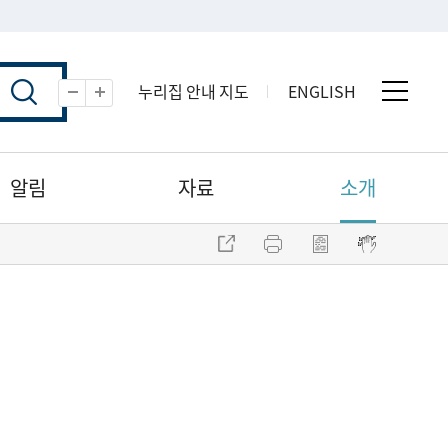
누리집 안내 지도
ENGLISH
전체 
축소
확대
알림
자료
소개
주소 복사
프린트
점자파일 내려받기
점자뷰어 보