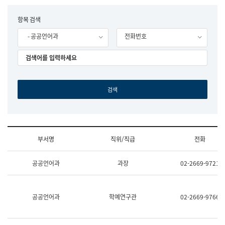
립
국
F
항목 검색
어
o
원
- 공공언어과
전화번호
r
조
m
직
도
국
어
원
원
장
기
획
연
수
부서명
직위/직급
전화
부
기
조
획
공공언어과
과장
02-2669-9721
직
운
및
영
업
과
무
공
공공언어과
학예연구관
02-2669-9766
소
공
개
언
(부
어
서
과