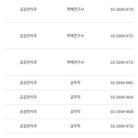
명,
교
공공언어과
학예연구사
02-2669-9738
직
육
위/
연
직
수
급,
과
전
어
공공언어과
학예연구사
02-2669-9733
화,
문
담
연
당
구
업
실
무)
어
공공언어과
학예연구사
02-2669-9724
문
연
구
과
공공언어과
공무직
02-2669-9667
어
문
연
공공언어과
공무직
02-2669-9639
구
과
(사
공공언어과
공무직
02-2669-9680
전
팀)
언
공공언어과
공무직
02-2669-9728
어
정