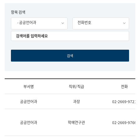
립
국
F
항목 검색
어
o
원
- 공공언어과
전화번호
r
조
m
직
도
국
어
원
원
장
기
획
연
수
부서명
직위/직급
전화
부
기
조
획
공공언어과
과장
02-2669-9721
직
운
및
영
업
과
무
공
공공언어과
학예연구관
02-2669-9766
소
공
개
언
(부
어
서
과