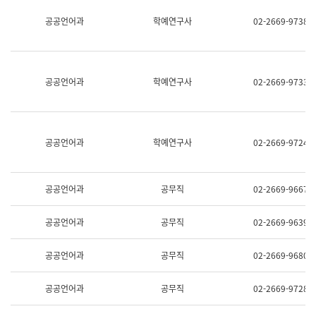
명,
교
공공언어과
학예연구사
02-2669-9738
직
육
위/
연
직
수
급,
과
전
어
공공언어과
학예연구사
02-2669-9733
화,
문
담
연
당
구
업
실
무)
어
공공언어과
학예연구사
02-2669-9724
문
연
구
과
공공언어과
공무직
02-2669-9667
어
문
연
공공언어과
공무직
02-2669-9639
구
과
(사
공공언어과
공무직
02-2669-9680
전
팀)
언
공공언어과
공무직
02-2669-9728
어
정