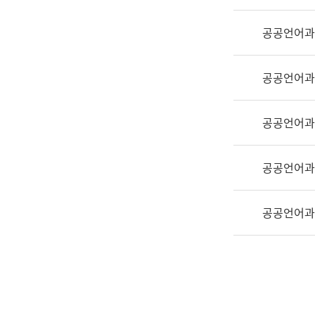
실
어
공공언어과
문
연
구
공공언어과
과
어
문
공공언어과
연
구
공공언어과
과
(사
전
공공언어과
팀)
언
어
정
보
과