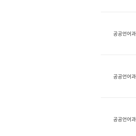
(부
획
서
운
명,
영
직
과
위/
공공언어과
공
직
공
급,
언
전
어
화,
과
담
교
공공언어과
당
육
업
연
무)
수
과
어
문
공공언어과
연
구