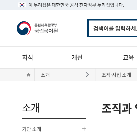
이 누리집은 대한민국 공식 전자정부 누리집입니다.
통
합
검
색
주
지식
개선
교육
메
뉴
현
Home
소개
조직·사업 소개
바로가기
재
위
치:
소개
조직과 
기관 소개