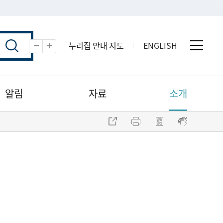
누리집 안내 지도
ENGLISH
전체 
축소
확대
알림
자료
소개
주소 복사
프린트
점자파일 내려받기
점자뷰어 보