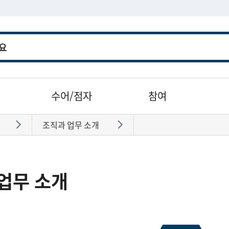
수어/점자
참여
조직과 업무 소개
바로가기
바로가기
업무 소개