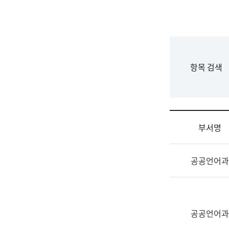
국
립
국
어
원
F
항목 검색
조
o
직
r
도
m
국
어
부서명
원
원
조
장
공공언어과
직
기
및
획
업
연
무
수
소
공공언어과
부
개
기