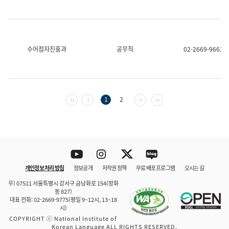
수어점자진흥과
공무직
02-2669-9661
첫 페이지
이전 페이지
다음 페이지
마지막 페이지
1
2
Youtube
Instagram
Twitter
blog
개인정보 처리 방침
정보공개
저작권 정책
무료 배포 프로그램
오시는 길
바로 가기
문체부와 소속기관
우) 07511 서울특별시 강서구 금낭화로 154(방화
동 827)
대표 전화: 02-2669-9775(평일 9~12시, 13~18
시)
COPYRIGHT ⓒ National Institute of
Korean Language ALL RIGHTS RESERVED.