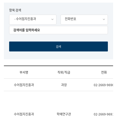
립
국
F
항목 검색
어
o
원
- 수어점자진흥과
전화번호
r
조
m
직
도
국
어
원
원
장
기
획
연
수
부서명
직위/직급
전화
부
기
조
획
수어점자진흥과
과장
02-2669-9690
직
운
및
영
업
과
무
공
소
공
개
언
(부
어
수어점자진흥과
학예연구관
02-2669-9691
서
과