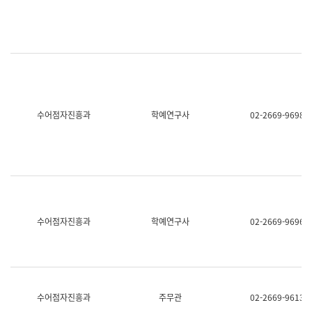
명,
교
직
육
위/
연
직
수
급,
과
전
어
화,
문
담
연
당
구
수어점자진흥과
학예연구사
02-2669-9698
업
실
무)
어
문
연
구
과
어
문
연
수어점자진흥과
학예연구사
02-2669-9696
구
과
(사
전
팀)
언
어
수어점자진흥과
주무관
02-2669-9613
정