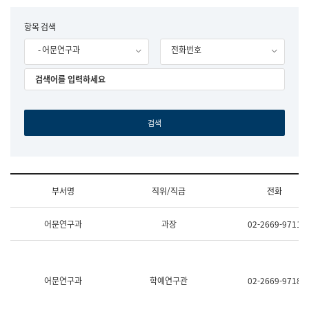
립
국
F
항목 검색
어
o
원
- 어문연구과
전화번호
r
조
m
직
도
국
어
원
원
장
기
획
연
수
부서명
직위/직급
전화
부
기
조
획
어문연구과
과장
02-2669-9711
직
운
및
영
업
과
무
공
소
공
어문연구과
학예연구관
02-2669-9718
개
언
(부
어
서
과