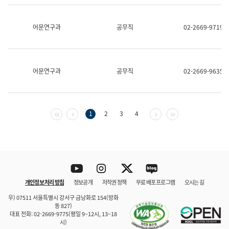
보
과
한
어문연구과
공무직
02-2669-9719
국
어
진
흥
과
어문연구과
공무직
02-2669-9635
수
어
점
자
진
첫 페이지
이전 페이지
다음 페이지
마지막 페이지
1
2
3
4
흥
과
Youtube
Instagram
Twitter
blog
개인정보 처리 방침
정보공개
저작권 정책
무료 배포 프로그램
오시는 길
바로 가기
문체부와 소속기관
우) 07511 서울특별시 강서구 금낭화로 154(방화
동 827)
대표 전화: 02-2669-9775(평일 9~12시, 13~18
시)