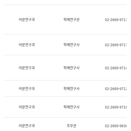
명,
교
직
육
위/
연
직
어문연구과
학예연구관
02-2669-9713
수
급,
과
전
어
화,
문
담
연
당
구
어문연구과
학예연구사
02-2669-9717
업
실
무)
어
문
연
어문연구과
학예연구사
02-2669-9714
구
과
어
문
어문연구과
학예연구사
02-2669-9712
연
구
과
(사
어문연구과
학예연구사
02-2669-9716
전
팀)
언
어
어문연구과
주무관
02-2669-9630
정