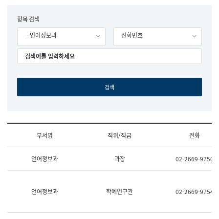
립
국
F
항목 검색
어
o
원
- 언어정보과
전화번호
r
조
m
직
도
국
어
원
원
장
기
획
연
수
부서명
직위/직급
전화
부
기
조
획
언어정보과
과장
02-2669-9750
직
운
및
영
업
과
무
공
언어정보과
학예연구관
02-2669-9754
소
공
개
언
(부
어
서
과