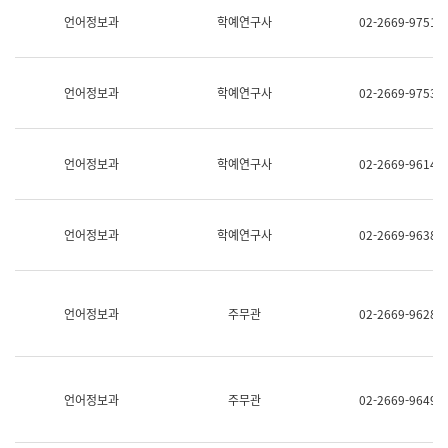
명,
교
언어정보과
학예연구사
02-2669-9751
직
육
위/
연
직
수
급,
과
언어정보과
학예연구사
02-2669-9753
전
어
화,
문
담
연
당
구
언어정보과
학예연구사
02-2669-9614
업
실
무)
어
문
연
언어정보과
학예연구사
02-2669-9638
구
과
어
문
연
언어정보과
주무관
02-2669-9628
구
과
(사
전
팀)
언어정보과
주무관
02-2669-9649
언
어
정