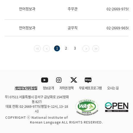
보
과
언어정보과
주무관
02-2669-9759
한
국
어
언어정보과
공무직
02-2669-9650
진
흥
과
수
첫 페이지
이전 페이지
다음 페이지
마지막 페이지
1
2
3
어
점
자
진
흥
과
Youtube
Instagram
Twitter
blog
개인정보 처리 방침
정보공개
저작권 정책
무료 배포 프로그램
오시는 길
바로 가기
문체부와 소속기관
우) 07511 서울특별시 강서구 금낭화로 154(방화
동 827)
대표 전화: 02-2669-9775(평일 9~12시, 13~18
시)
COPYRIGHT ⓒ National Institute of
Korean Language ALL RIGHTS RESERVED.