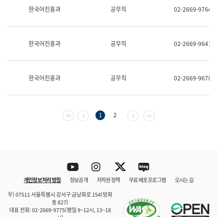
보
한국어진흥과
공무직
02-2669-9764
과
한
국
어
한국어진흥과
공무직
02-2669-9641
진
흥
과
수
한국어진흥과
공무직
02-2669-9678
어
점
자
진
흥
첫 페이지
이전 페이지
다음 페이지
마지막 페이지
1
2
과
Youtube
Instagram
Twitter
blog
개인정보 처리 방침
정보공개
저작권 정책
무료 배포 프로그램
오시는 길
바로 가기
문체부와 소속기관
우) 07511 서울특별시 강서구 금낭화로 154(방화
동 827)
대표 전화: 02-2669-9775(평일 9~12시, 13~18