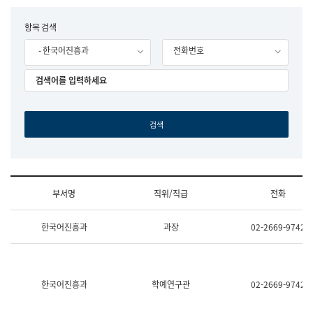
립
국
F
항목 검색
어
o
원
- 한국어진흥과
전화번호
r
조
m
직
도
국
어
원
원
장
기
획
연
수
부서명
직위/직급
전화
부
기
조
획
한국어진흥과
과장
02-2669-9742
직
운
및
영
업
과
무
공
소
공
한국어진흥과
학예연구관
02-2669-9742
개
언
(부
어
서
과