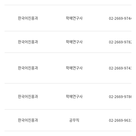
명,
교
직
육
위/
연
한국어진흥과
학예연구사
02-2669-9744
직
수
급,
과
전
어
화,
문
담
연
한국어진흥과
학예연구사
02-2669-9782
당
구
업
실
무)
어
문
연
한국어진흥과
학예연구사
02-2669-9743
구
과
어
문
연
한국어진흥과
학예연구사
02-2669-9786
구
과
(사
전
팀)
한국어진흥과
공무직
02-2669-9631
언
어
정