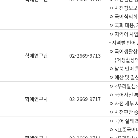
ㅇ 사전정보보
ㅇ 국어심의회
ㅇ 국회 대응,
ㅇ 지역어 사
- 지역별 언어
ㅇ 국어생활상
학예연구관
02-2669-9713
- 국어생활상담
ㅇ 남북 언어 
ㅇ 예산 및 결산(
ㅇ <우리말샘>
ㅇ 국어사전 통
학예연구사
02-2669-9717
ㅇ 사전 세부 사
ㅇ 사전편찬 
ㅇ 국어 실태 
ㅇ <표준국어