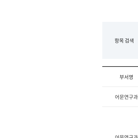
국
립
국
어
원
F
항목 검색
조
o
직
r
도
m
국
어
부서명
원
원
조
장
어문연구과
직
기
및
획
업
연
무
수
소
부
개
기
어문연구과