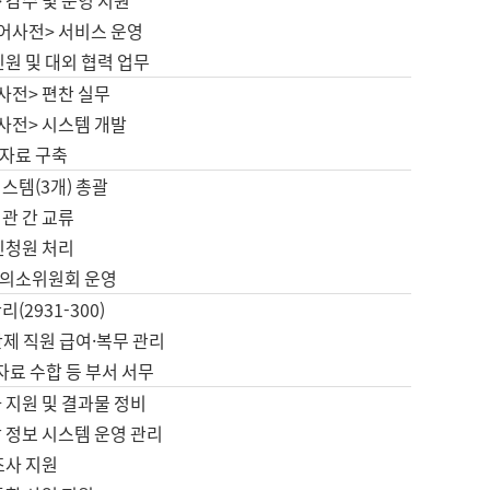
 감수 및 운영 지원
국어사전> 서비스 운영
민원 및 대외 협력 업무
사전> 편찬 실무
사전> 시스템 개발
자료 구축
스템(3개) 총괄
관 간 교류
민청원 처리
의소위원회 운영
(2931-300)
제 직원 급여·복무 관리
 자료 수합 등 부서 서무
 지원 및 결과물 정비
 정보 시스템 운영 관리
조사 지원