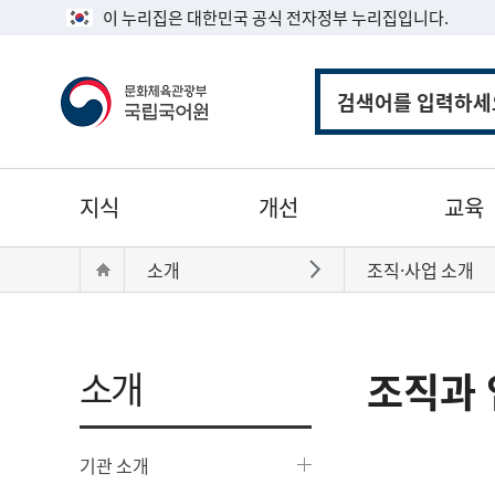
이 누리집은 대한민국 공식 전자정부 누리집입니다.
통
합
검
색
주
지식
개선
교육
메
뉴
현
Home
소개
조직·사업 소개
바로가기
재
위
치:
소개
조직과 
기관 소개