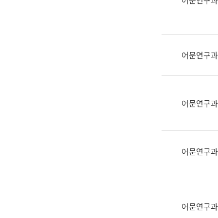
어문연구과
실
어
문
연
구
어문연구과
과
어
문
연
어문연구과
구
과
(사
전
어문연구과
팀)
언
어
정
보
어문연구과
과