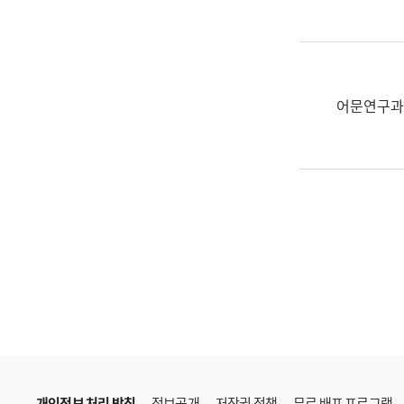
한
국
어
진
흥
어문연구과
과
수
어
점
자
진
흥
과
개인정보 처리 방침
정보공개
저작권 정책
무료 배포 프로그램