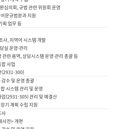
완심의회, 규범 관련 위원회 운영
 어문규범분과 지원
 기획 업무 등
업
 조사, 지역어 시스템 개발
담실 운영·관리
 관련 용역, 상담시스템 운영·관리 총괄 등
통합 사업
2931-300)
 감수 및 운영 총괄
합 시스템 관리 및 운영
업(2931-305) 관리 및 예결산
중장기 계획 수립 지원
조사
대사전> 개편