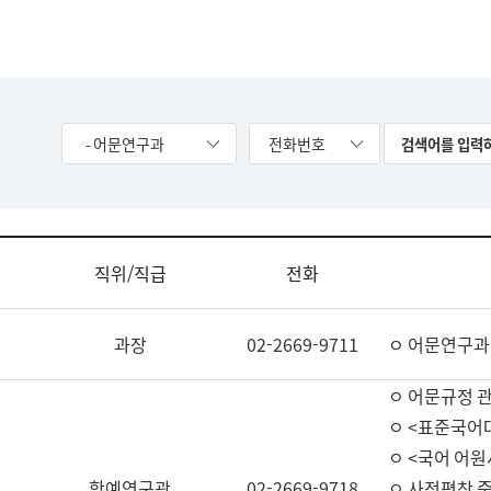
- 어문연구과
전화번호
직위/직급
전화
과장
02-2669-9711
ㅇ 어문연구과
ㅇ 어문규정 
ㅇ <표준국어
ㅇ <국어 어원
학예연구관
02-2669-9718
ㅇ 사전편찬 