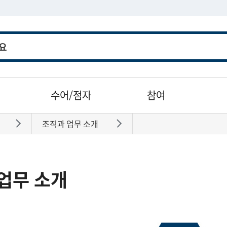
수어/점자
참여
조직과 업무 소개
바로가기
바로가기
업무 소개