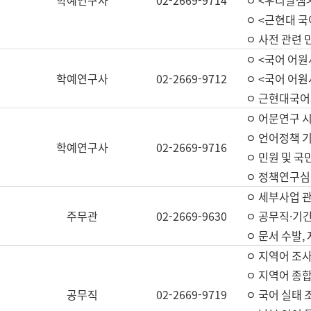
학예연구사
02-2669-9714
ㅇ <우리말샘>
ㅇ <근현대 
ㅇ 사전 관련 
ㅇ <국어 어원
학예연구사
02-2669-9712
ㅇ <국어 어원
ㅇ 근현대국어
ㅇ 어문연구 시
ㅇ 언어정책 기
학예연구사
02-2669-9716
ㅇ 민원 및 국
ㅇ 정책연구심
ㅇ 세부사업 관리
주무관
02-2669-9630
ㅇ 공무직·기간
ㅇ 문서 수발,
ㅇ 지역어 조사
ㅇ 지역어 종합
공무직
02-2669-9719
ㅇ 국어 실태 