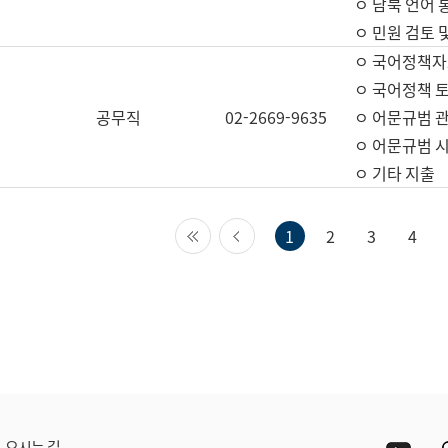
ㅇ 남북 언어 
ㅇ 민원 검토 
ㅇ 국어정책자
ㅇ 국어정책 
공무직
02-2669-9635
ㅇ 어문규범 
ㅇ 어문규범 
ㅇ 기타 지출
첫 페이지
이전 페이지
1
2
3
4
Yout
오시는 길