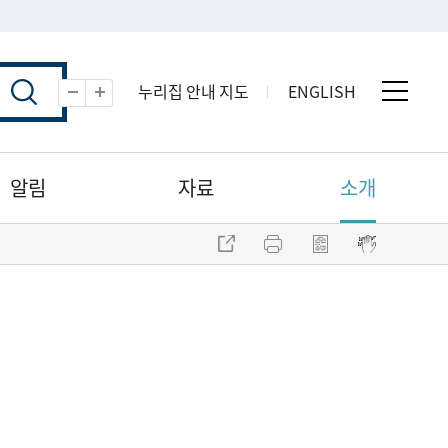
누리집 안내 지도
ENGLISH
전체 
축소
확대
알림
자료
소개
주소 복사
프린트
점자파일 내려받기
점자뷰어 보