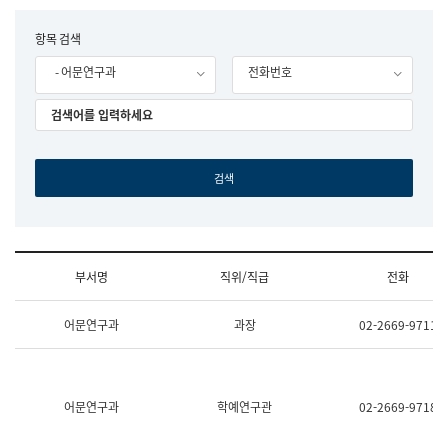
립
국
F
항목 검색
어
o
원
- 어문연구과
전화번호
r
조
m
직
도
국
어
원
원
장
기
획
연
수
부서명
직위/직급
전화
부
기
조
획
어문연구과
과장
02-2669-9711
직
운
및
영
업
과
무
공
소
공
어문연구과
학예연구관
02-2669-9718
개
언
(부
어
서
과