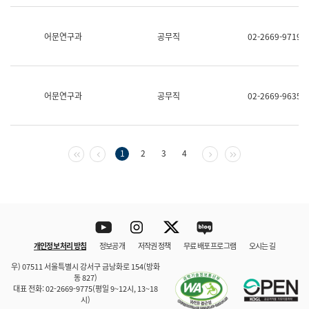
보
과
한
어문연구과
공무직
02-2669-9719
국
어
진
흥
과
어문연구과
공무직
02-2669-9635
수
어
점
자
진
첫 페이지
이전 페이지
다음 페이지
마지막 페이지
1
2
3
4
흥
과
Youtube
Instagram
Twitter
blog
개인정보 처리 방침
정보공개
저작권 정책
무료 배포 프로그램
오시는 길
바로 가기
문체부와 소속기관
우) 07511 서울특별시 강서구 금낭화로 154(방화
동 827)
대표 전화: 02-2669-9775(평일 9~12시, 13~18
시)