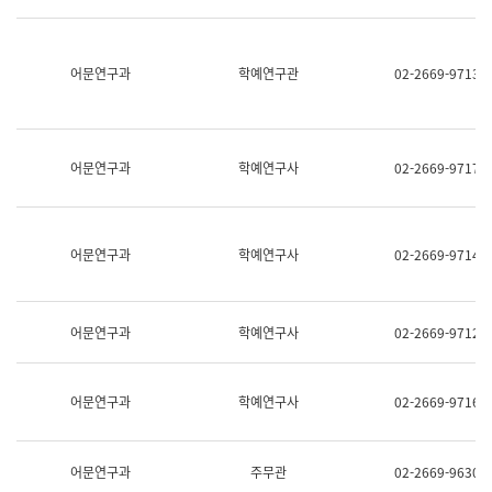
명,
교
직
육
위/
연
직
어문연구과
학예연구관
02-2669-9713
수
급,
과
전
어
화,
문
담
연
당
구
어문연구과
학예연구사
02-2669-9717
업
실
무)
어
문
연
어문연구과
학예연구사
02-2669-9714
구
과
어
문
어문연구과
학예연구사
02-2669-9712
연
구
과
(사
어문연구과
학예연구사
02-2669-9716
전
팀)
언
어
어문연구과
주무관
02-2669-9630
정