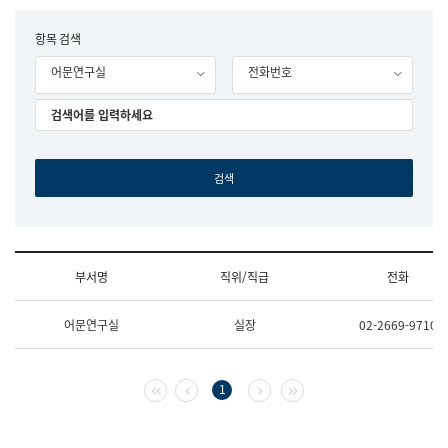
립
국
F
항목 검색
어
o
원
어문연구실
전화번호
r
조
m
직
도
국
어
원
원
장
기
획
연
수
부서명
직위/직급
전화
부
기
조
획
어문연구실
실장
02-2669-9710
직
운
및
영
업
과
무
공
첫 페이지
이전 페이지
다음 페이지
마지막 페이지
1
소
공
개
언
(부
어
서
과