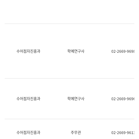
명,
교
직
육
위/
연
직
수
급,
과
전
어
화,
문
담
연
당
구
수어점자진흥과
학예연구사
02-2669-9698
업
실
무)
어
문
연
구
과
어
문
연
수어점자진흥과
학예연구사
02-2669-9696
구
과
(사
전
팀)
언
어
수어점자진흥과
주무관
02-2669-9613
정