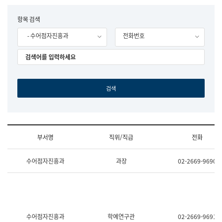
립
국
F
항목 검색
어
o
원
- 수어점자진흥과
전화번호
r
조
m
직
도
국
어
원
원
장
기
획
연
수
부서명
직위/직급
전화
부
기
조
획
수어점자진흥과
과장
02-2669-9690
직
운
및
영
업
과
무
공
소
공
개
언
(부
어
수어점자진흥과
학예연구관
02-2669-9691
서
과