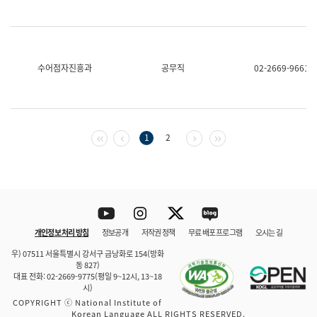
수어점자진흥과
공무직
02-2669-9661
첫 페이지
이전 페이지
다음 페이지
마지막 페이지
1
2
Youtube
Instagram
Twitter
blog
개인정보 처리 방침
정보공개
저작권 정책
무료 배포 프로그램
오시는 길
바로 가기
문체부와 소속기관
우) 07511 서울특별시 강서구 금낭화로 154(방화
동 827)
대표 전화: 02-2669-9775(평일 9~12시, 13~18
시)
COPYRIGHT ⓒ National Institute of
Korean Language ALL RIGHTS RESERVED.