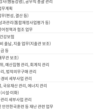
 감사(행동강령), 공무직 총괄 관리
 업무계획
업무(편성, 결산 등)
, 성과관리(통합재정사업평가 등)
 국어정책과 협조 업무
, 건강보험
 출납, 지출 업무(지출관 보조)
금 등
재무관 보조)
, 예산집행 관리, 회계직 관리
관리, 법적의무구매 관리
본경비 세부사업 관리
설, 국유재산 관리, 에너지 관리
(시설·미화)
사관리 세부사업 관리
및 안전한국훈련 등 재난 관련 업무