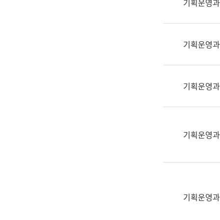
기획운영과
(부
획
서
운
명,
영
직
기획운영과
과
위/
공
직
공
급,
언
기획운영과
전
어
화,
과
담
교
당
육
기획운영과
업
연
무)
수
과
어
문
기획운영과
연
구