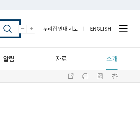
누리집 안내 지도
ENGLISH
전체 
축소
확대
알림
자료
소개
주소 복사
프린트
점자파일 내려받기
점자뷰어 보