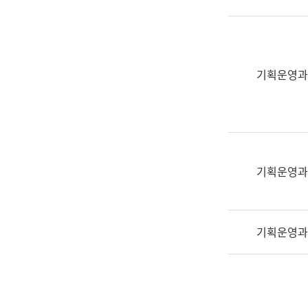
실
어
문
연
구
기획운영과
과
어
문
연
구
과
기획운영과
(사
전
팀)
기획운영과
언
어
정
보
과