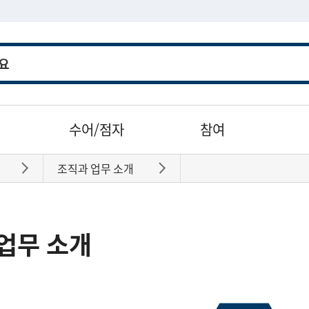
수어/점자
참여
조직과 업무 소개
바로가기
바로가기
업무 소개