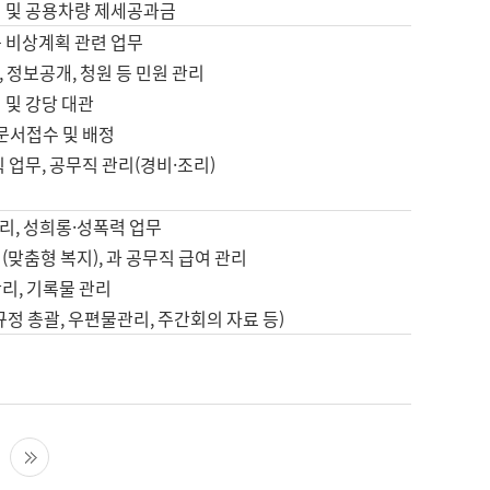
영 및 공용차량 제세공과금
등 비상계획 관련 업무
 정보공개, 청원 등 민원 관리
 및 강당 대관
 문서접수 및 배정
직 업무, 공무직 관리(경비·조리)
영
리, 성희롱·성폭력 업무
(맞춤형 복지), 과 공무직 급여 관리
리, 기록물 관리
규정 총괄, 우편물관리, 주간회의 자료 등)
영
다음 페이지
마지막 페이지