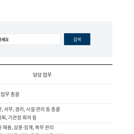
담당 업무
 업무 총괄
, 서무, 경리, 시설 관리 등 총괄
계획, 기관장 회의 등
원 채용, 상훈·징계, 복무 관리