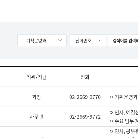
- 기획운영과
전화번호
직위/직급
전화
과장
02-2669-9770
ㅇ 기획운영과
ㅇ 인사, 예결산
사무관
02-2669-9772
ㅇ 주요 업무 
ㅇ 인사, 공무