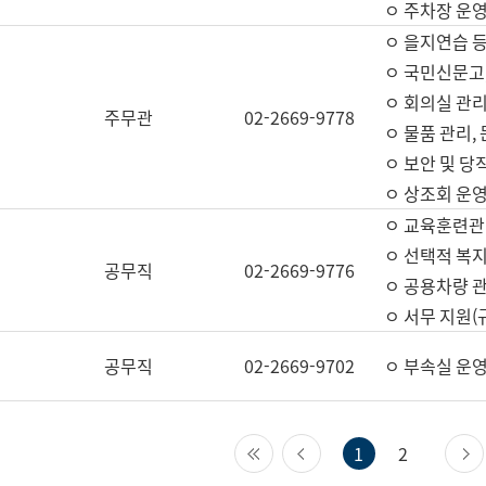
ㅇ 주차장 운
ㅇ 을지연습 
ㅇ 국민신문고,
ㅇ 회의실 관리
주무관
02-2669-9778
ㅇ 물품 관리,
ㅇ 보안 및 당
ㅇ 상조회 운
ㅇ 교육훈련관
ㅇ 선택적 복지
공무직
02-2669-9776
ㅇ 공용차량 관
ㅇ 서무 지원(
공무직
02-2669-9702
ㅇ 부속실 운
첫 페이지
이전 페이지
1
2