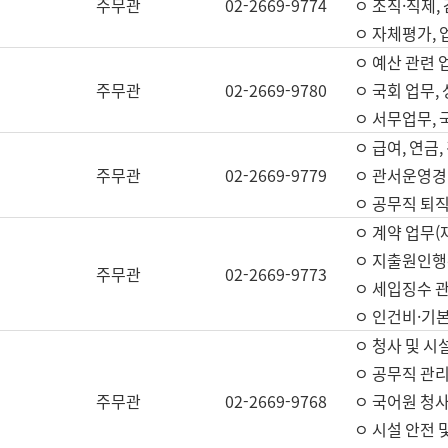
주무관
02-2669-9774
ㅇ 조직·직제,
ㅇ 자체평가,
ㅇ 예산 관련 
주무관
02-2669-9780
ㅇ 국회 업무
ㅇ 서무업무,
ㅇ 급여, 연금
주무관
02-2669-9779
ㅇ 관서운영경비
ㅇ 공무직 퇴직
ㅇ 계약 업무(
ㅇ 지출원인행위
주무관
02-2669-9773
ㅇ 세입징수 
ㅇ 인건비·기
ㅇ 청사 및 시
ㅇ 공무직 관리
주무관
02-2669-9768
ㅇ 국어원 청
ㅇ 시설 안전 