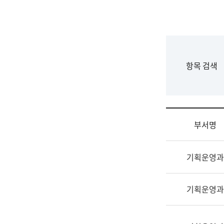
국
립
국
어
원
F
항목 검색
조
o
직
r
도
m
국
어
부서명
원
원
조
장
기획운영과
직
기
및
획
업
연
기획운영과
무
수
소
부
개
기