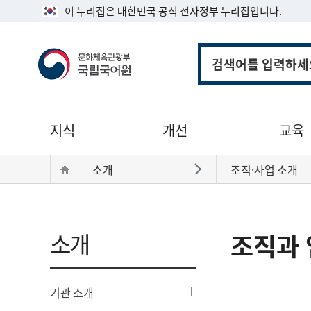
이 누리집은 대한민국 공식 전자정부 누리집입니다.
통
합
검
색
주
지식
개선
교육
메
뉴
현
Home
소개
조직·사업 소개
바로가기
재
위
치:
소개
조직과 
기관 소개