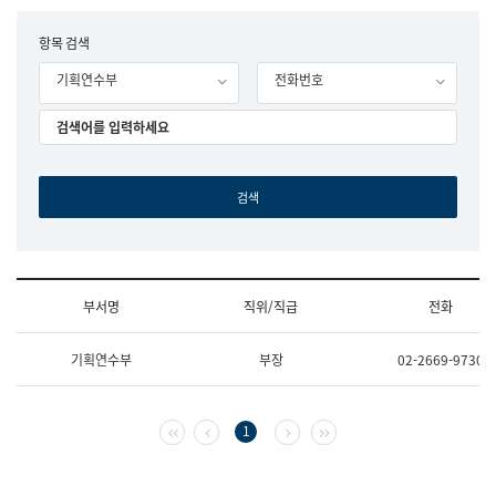
립
국
F
항목 검색
어
o
원
기획연수부
전화번호
r
조
m
직
도
국
어
원
원
장
기
획
연
수
부서명
직위/직급
전화
부
기
조
획
기획연수부
부장
02-2669-9730
직
운
및
영
업
과
무
공
첫 페이지
이전 페이지
다음 페이지
마지막 페이지
1
소
공
개
언
(부
어
서
과