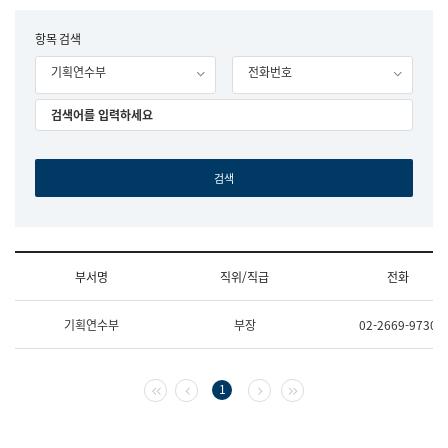
립
국
F
항목 검색
어
o
원
기획연수부
전화번호
r
조
m
직
도
국
어
원
원
장
기
획
연
수
부서명
직위/직급
전화
부
기
조
획
기획연수부
부장
02-2669-9730
직
운
및
영
업
과
무
공
첫 페이지
이전 페이지
다음 페이지
마지막 페이지
1
소
공
개
언
(부
어
서
과