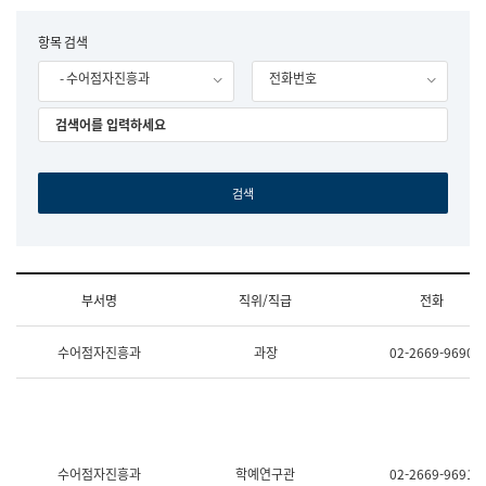
립
국
F
항목 검색
어
o
원
- 수어점자진흥과
전화번호
r
조
m
직
도
국
어
원
원
장
기
획
연
수
부서명
직위/직급
전화
부
기
조
획
수어점자진흥과
과장
02-2669-9690
직
운
및
영
업
과
무
공
소
공
개
언
(부
어
수어점자진흥과
학예연구관
02-2669-9691
서
과