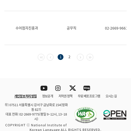
수어점자진흥과
공무직
02-2669-9661
첫 페이지
이전 페이지
다음 페이지
마지막 페이지
1
2
Youtube
Instagram
Twitter
blog
개인정보 처리 방침
정보공개
저작권 정책
무료 배포 프로그램
오시는 길
바로 가기
문체부와 소속기관
우) 07511 서울특별시 강서구 금낭화로 154(방화
동 827)
대표 전화: 02-2669-9775(평일 9~12시, 13~18
시)
COPYRIGHT ⓒ National Institute of
Korean Language ALL RIGHTS RESERVED.