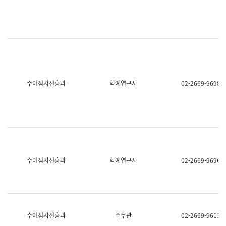
명,
교
직
육
위/
연
직
수
급,
과
전
어
화,
문
담
연
당
구
수어점자진흥과
학예연구사
02-2669-9698
업
실
무)
어
문
연
구
과
어
문
연
수어점자진흥과
학예연구사
02-2669-9696
구
과
(사
전
팀)
언
어
수어점자진흥과
주무관
02-2669-9613
정