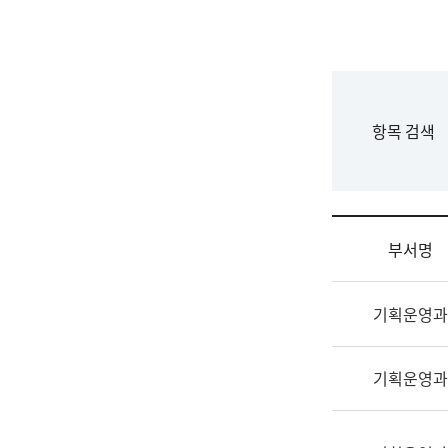
국
립
국
어
원
F
항목 검색
조
o
직
r
도
m
국
어
부서명
원
원
조
장
기획운영과
직
기
및
획
업
연
기획운영과
무
수
소
부
개
기