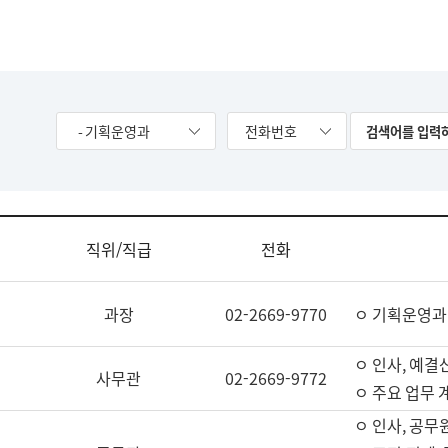
- 기획운영과
전화번호
직위/직급
전화
과장
02-2669-9770
ㅇ 기획운영과
ㅇ 인사, 예결산
사무관
02-2669-9772
ㅇ 주요 업무 
ㅇ 인사, 공무