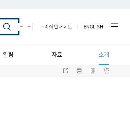
누리집 안내 지도
ENGLISH
전체 
축소
확대
알림
자료
소개
주소 복사
프린트
점자파일 내려받기
점자뷰어 보