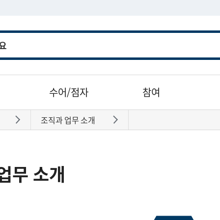
수어/점자
참여
조직과 업무 소개
바로가기
바로가기
업무 소개