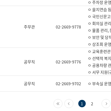
ㅇ 주차장 운
ㅇ 을지연습 
ㅇ 국민신문고,
ㅇ 회의실 관리
주무관
02-2669-9778
ㅇ 물품 관리,
ㅇ 보안 및 당
ㅇ 상조회 운
ㅇ 교육훈련관
ㅇ 선택적 복지
공무직
02-2669-9776
ㅇ 공용차량 관
ㅇ 서무 지원(
공무직
02-2669-9702
ㅇ 부속실 운
첫 페이지
이전 페이지
1
2