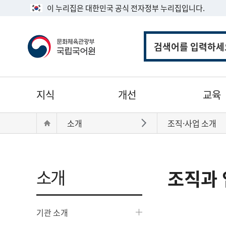
이 누리집은 대한민국 공식 전자정부 누리집입니다.
통
합
검
색
주
지식
개선
교육
메
뉴
현
Home
소개
조직·사업 소개
바로가기
재
위
치:
소개
조직과 
기관 소개