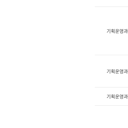
실
어
문
연
구
기획운영과
과
어
문
연
구
과
기획운영과
(사
전
팀)
기획운영과
언
어
정
보
과