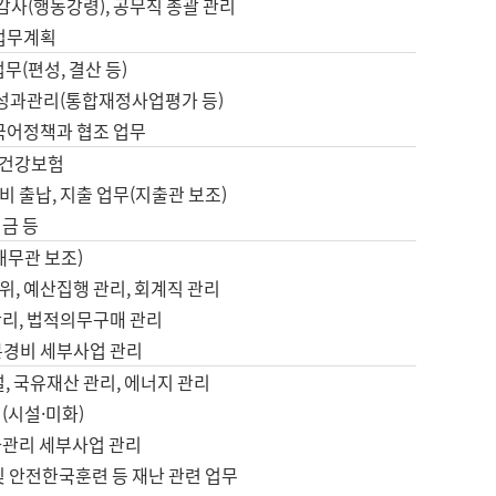
 감사(행동강령), 공무직 총괄 관리
 업무계획
업무(편성, 결산 등)
, 성과관리(통합재정사업평가 등)
 국어정책과 협조 업무
, 건강보험
 출납, 지출 업무(지출관 보조)
금 등
재무관 보조)
, 예산집행 관리, 회계직 관리
관리, 법적의무구매 관리
본경비 세부사업 관리
설, 국유재산 관리, 에너지 관리
(시설·미화)
사관리 세부사업 관리
및 안전한국훈련 등 재난 관련 업무