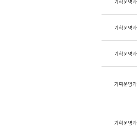
기획운영과
(부
획
서
운
명,
영
직
기획운영과
과
위/
공
직
공
급,
언
기획운영과
전
어
화,
과
담
교
당
육
기획운영과
업
연
무)
수
과
어
문
기획운영과
연
구