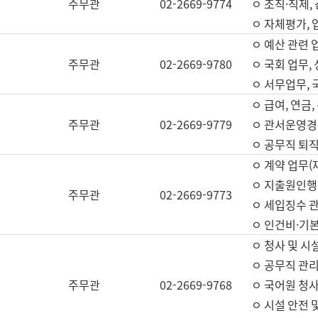
주무관
02-2669-9774
ㅇ 조직·직제,
ㅇ 자체평가,
ㅇ 예산 관련 
주무관
02-2669-9780
ㅇ 국회 업무
ㅇ 서무업무,
ㅇ 급여, 연금
주무관
02-2669-9779
ㅇ 관서운영경비
ㅇ 공무직 퇴직
ㅇ 계약 업무(
ㅇ 지출원인행위
주무관
02-2669-9773
ㅇ 세입징수 
ㅇ 인건비·기
ㅇ 청사 및 시
ㅇ 공무직 관리
주무관
02-2669-9768
ㅇ 국어원 청
ㅇ 시설 안전 