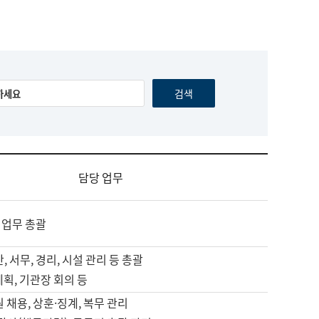
담당 업무
 업무 총괄
, 서무, 경리, 시설 관리 등 총괄
계획, 기관장 회의 등
원 채용, 상훈·징계, 복무 관리