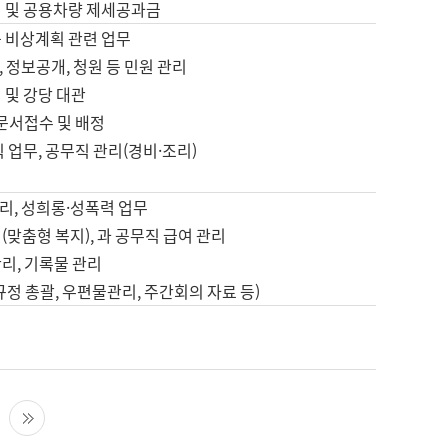
영 및 공용차량 제세공과금
등 비상계획 관련 업무
 정보공개, 청원 등 민원 관리
 및 강당 대관
 문서접수 및 배정
직 업무, 공무직 관리(경비·조리)
영
리, 성희롱·성폭력 업무
(맞춤형 복지), 과 공무직 급여 관리
리, 기록물 관리
규정 총괄, 우편물관리, 주간회의 자료 등)
영
다음 페이지
마지막 페이지