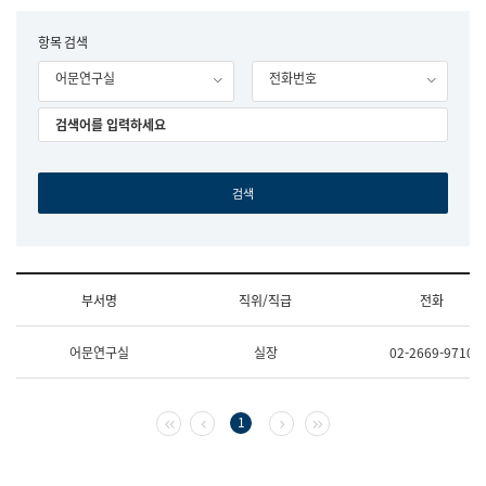
립
국
F
항목 검색
어
o
원
어문연구실
전화번호
r
조
m
직
도
국
어
원
원
장
기
획
연
수
부서명
직위/직급
전화
부
기
조
획
어문연구실
실장
02-2669-9710
직
운
및
영
업
과
무
공
첫 페이지
이전 페이지
다음 페이지
마지막 페이지
1
소
공
개
언
(부
어
서
과