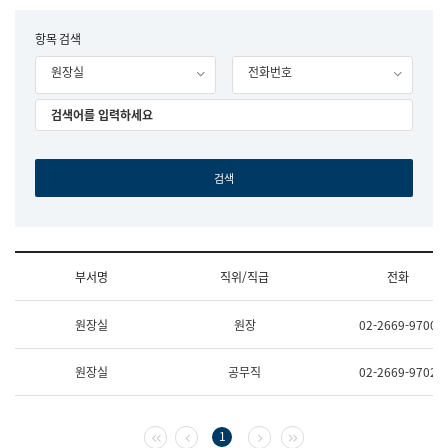
립
국
F
항목 검색
어
o
원
원장실
전화번호
r
조
m
직
도
국
어
원
원
장
기
획
연
수
부서명
직위/직급
전화
부
기
조
획
원장실
원장
02-2669-9700
직
운
및
영
업
과
원장실
공무직
02-2669-9702
무
공
소
공
개
언
(부
어
첫 페이지
이전 페이지
다음 페이지
마지막 페이지
1
서
과