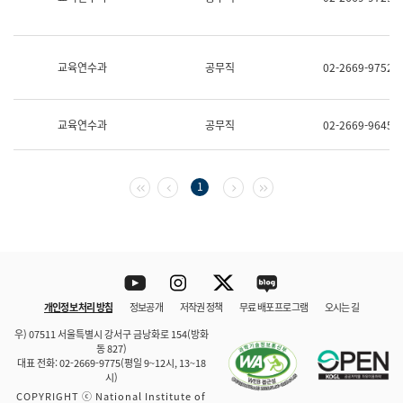
보
과
한
국
교육연수과
공무직
02-2669-9752
어
진
흥
과
교육연수과
공무직
02-2669-9645
수
어
점
자
첫 페이지
이전 페이지
다음 페이지
마지막 페이지
1
진
흥
과
Youtube
Instagram
Twitter
blog
개인정보 처리 방침
정보공개
저작권 정책
무료 배포 프로그램
오시는 길
바로 가기
문체부와 소속기관
우) 07511 서울특별시 강서구 금낭화로 154(방화
동 827)
대표 전화: 02-2669-9775(평일 9~12시, 13~18
시)
COPYRIGHT ⓒ National Institute of