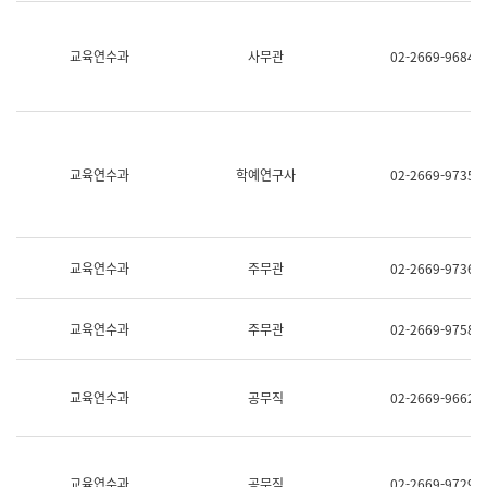
명,
교
직
육
위/
연
교육연수과
사무관
02-2669-9684
직
수
급,
과
전
어
화,
문
담
연
당
구
교육연수과
학예연구사
02-2669-9735
업
실
무)
어
문
연
구
교육연수과
주무관
02-2669-9736
과
어
문
교육연수과
주무관
02-2669-9758
연
구
과
(사
교육연수과
공무직
02-2669-9662
전
팀)
언
어
정
교육연수과
공무직
02-2669-9729