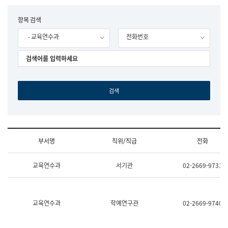
립
국
F
항목 검색
어
o
원
- 교육연수과
전화번호
r
조
m
직
도
국
어
원
원
장
기
획
연
수
부서명
직위/직급
전화
부
기
조
획
교육연수과
서기관
02-2669-9731
직
운
및
영
업
과
무
공
소
공
교육연수과
학예연구관
02-2669-9740
개
언
(부
어
서
과