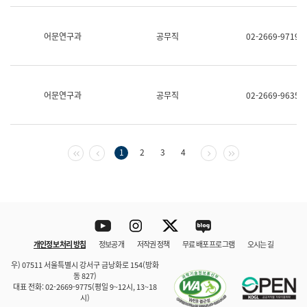
보
과
한
어문연구과
공무직
02-2669-9719
국
어
진
흥
과
어문연구과
공무직
02-2669-9635
수
어
점
자
진
첫 페이지
이전 페이지
다음 페이지
마지막 페이지
1
2
3
4
흥
과
Youtube
Instagram
Twitter
blog
개인정보 처리 방침
정보공개
저작권 정책
무료 배포 프로그램
오시는 길
바로 가기
문체부와 소속기관
우) 07511 서울특별시 강서구 금낭화로 154(방화
동 827)
대표 전화: 02-2669-9775(평일 9~12시, 13~18
시)