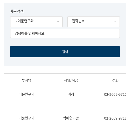
립
국
F
항목 검색
어
o
원
- 어문연구과
전화번호
r
조
m
직
도
국
어
원
원
장
기
획
연
수
부서명
직위/직급
전화
부
기
조
획
어문연구과
과장
02-2669-9711
직
운
및
영
업
과
무
공
소
공
어문연구과
학예연구관
02-2669-9718
개
언
(부
어
서
과