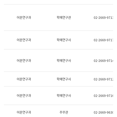
명,
교
직
육
위/
연
직
어문연구과
학예연구관
02-2669-9713
수
급,
과
전
어
화,
문
담
연
당
구
어문연구과
학예연구사
02-2669-9717
업
실
무)
어
문
연
어문연구과
학예연구사
02-2669-9714
구
과
어
문
어문연구과
학예연구사
02-2669-9712
연
구
과
(사
어문연구과
학예연구사
02-2669-9716
전
팀)
언
어
어문연구과
주무관
02-2669-9630
정