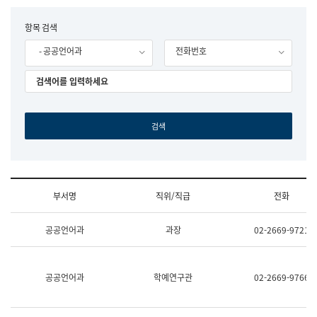
립
국
F
항목 검색
어
o
원
- 공공언어과
전화번호
r
조
m
직
도
국
어
원
원
장
기
획
연
수
부서명
직위/직급
전화
부
기
조
획
공공언어과
과장
02-2669-9721
직
운
및
영
업
과
무
공
공공언어과
학예연구관
02-2669-9766
소
공
개
언
(부
어
서
과