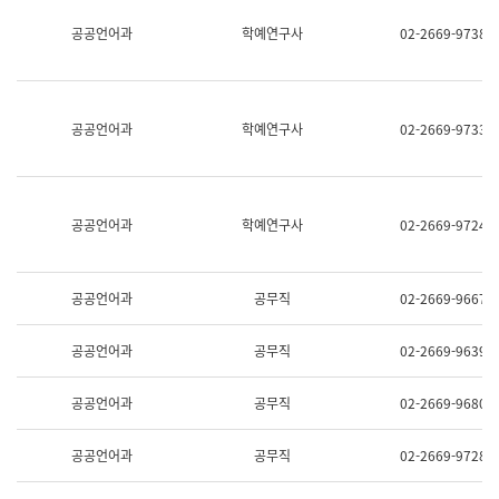
명,
교
공공언어과
학예연구사
02-2669-9738
직
육
위/
연
직
수
급,
과
전
어
공공언어과
학예연구사
02-2669-9733
화,
문
담
연
당
구
업
실
무)
어
공공언어과
학예연구사
02-2669-9724
문
연
구
과
공공언어과
공무직
02-2669-9667
어
문
연
공공언어과
공무직
02-2669-9639
구
과
(사
공공언어과
공무직
02-2669-9680
전
팀)
언
공공언어과
공무직
02-2669-9728
어
정