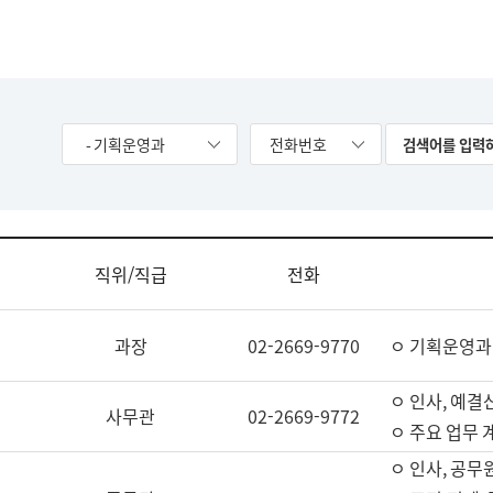
- 기획운영과
전화번호
직위/직급
전화
과장
02-2669-9770
ㅇ 기획운영과
ㅇ 인사, 예결산
사무관
02-2669-9772
ㅇ 주요 업무 
ㅇ 인사, 공무