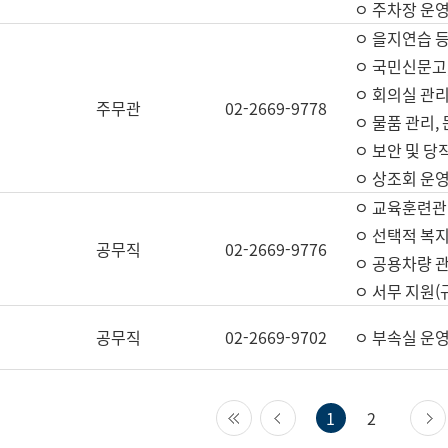
ㅇ 주차장 운
ㅇ 을지연습 
ㅇ 국민신문고,
ㅇ 회의실 관리
주무관
02-2669-9778
ㅇ 물품 관리,
ㅇ 보안 및 당
ㅇ 상조회 운
ㅇ 교육훈련관
ㅇ 선택적 복지
공무직
02-2669-9776
ㅇ 공용차량 관
ㅇ 서무 지원(
공무직
02-2669-9702
ㅇ 부속실 운
첫 페이지
이전 페이지
1
2