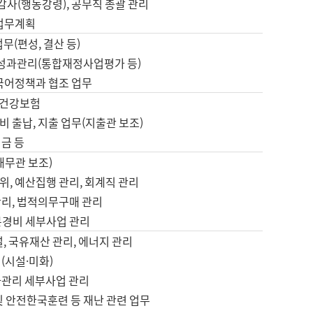
 감사(행동강령), 공무직 총괄 관리
 업무계획
업무(편성, 결산 등)
, 성과관리(통합재정사업평가 등)
 국어정책과 협조 업무
, 건강보험
 출납, 지출 업무(지출관 보조)
금 등
재무관 보조)
, 예산집행 관리, 회계직 관리
관리, 법적의무구매 관리
본경비 세부사업 관리
설, 국유재산 관리, 에너지 관리
(시설·미화)
사관리 세부사업 관리
및 안전한국훈련 등 재난 관련 업무