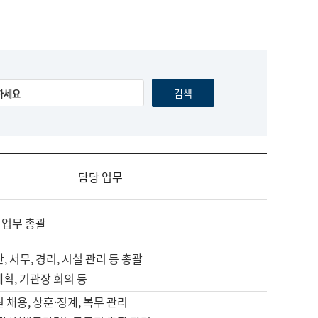
담당 업무
 업무 총괄
, 서무, 경리, 시설 관리 등 총괄
계획, 기관장 회의 등
원 채용, 상훈·징계, 복무 관리