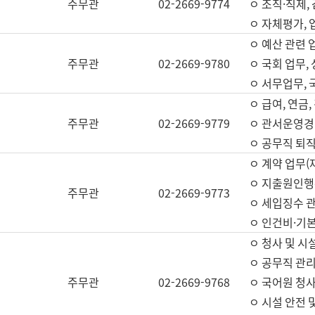
주무관
02-2669-9774
ㅇ 조직·직제,
ㅇ 자체평가,
ㅇ 예산 관련 
주무관
02-2669-9780
ㅇ 국회 업무
ㅇ 서무업무,
ㅇ 급여, 연금
주무관
02-2669-9779
ㅇ 관서운영경비
ㅇ 공무직 퇴직
ㅇ 계약 업무(
ㅇ 지출원인행위
주무관
02-2669-9773
ㅇ 세입징수 
ㅇ 인건비·기
ㅇ 청사 및 시
ㅇ 공무직 관리
주무관
02-2669-9768
ㅇ 국어원 청
ㅇ 시설 안전 