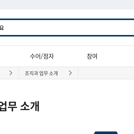
수어/점자
참여
조직과 업무 소개
바로가기
바로가기
업무 소개