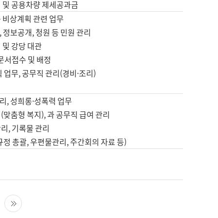
영 및 공용차량 제세공과금
등 비상계획 관련 업무
 정보공개, 청원 등 민원 관리
 및 강당 대관
 문서접수 및 배정
직 업무, 공무직 관리(경비·조리)
영
리, 성희롱·성폭력 업무
(맞춤형 복지), 과 공무직 급여 관리
리, 기록물 관리
규정 총괄, 우편물관리, 주간회의 자료 등)
영
다음 페이지
마지막 페이지