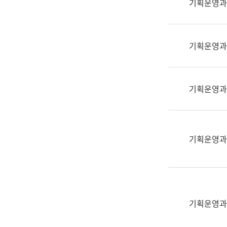
기획운영과
(부
획
서
운
명,
영
직
기획운영과
과
위/
공
직
공
급,
언
기획운영과
전
어
화,
과
담
교
당
육
기획운영과
업
연
무)
수
과
어
문
기획운영과
연
구