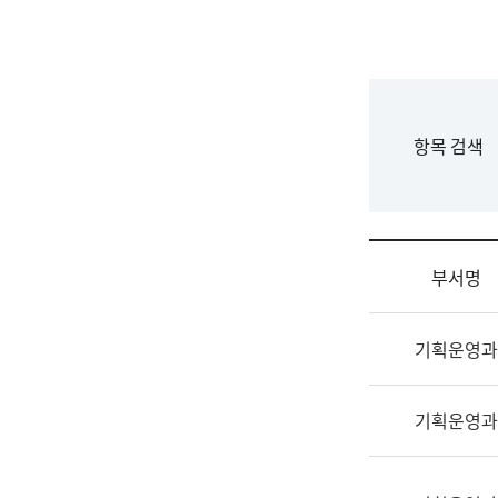
국
립
국
어
원
F
항목 검색
조
o
직
r
도
m
국
어
부서명
원
원
조
장
기획운영과
직
기
및
획
업
연
기획운영과
무
수
소
부
개
기