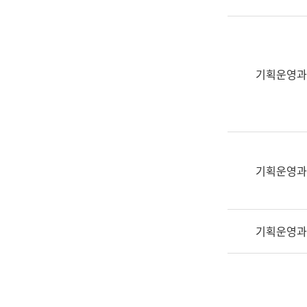
실
어
문
연
구
기획운영과
과
어
문
연
구
과
기획운영과
(사
전
팀)
기획운영과
언
어
정
보
과