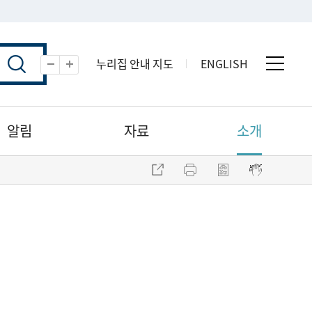
누리집 안내 지도
ENGLISH
전체 
축소
확대
알림
자료
소개
주소 복사
프린트
점자파일 내려받기
점자뷰어 보