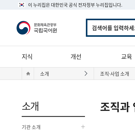
이 누리집은 대한민국 공식 전자정부 누리집입니다.
통
합
검
색
주
지식
개선
교육
메
뉴
현
Home
소개
조직·사업 소개
바로가기
재
위
치:
소개
조직과 
기관 소개