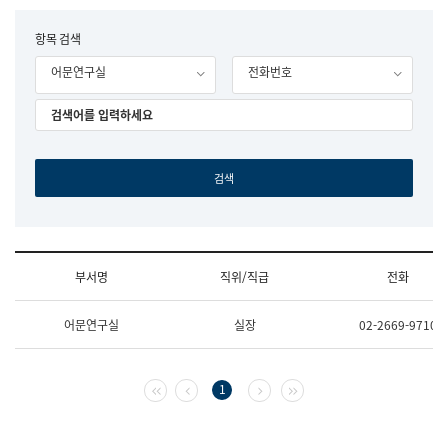
립
국
F
항목 검색
어
o
원
어문연구실
전화번호
r
조
m
직
도
국
어
원
원
장
기
획
연
수
부서명
직위/직급
전화
부
기
조
획
어문연구실
실장
02-2669-9710
직
운
및
영
업
과
무
공
첫 페이지
이전 페이지
다음 페이지
마지막 페이지
1
소
공
개
언
(부
어
서
과