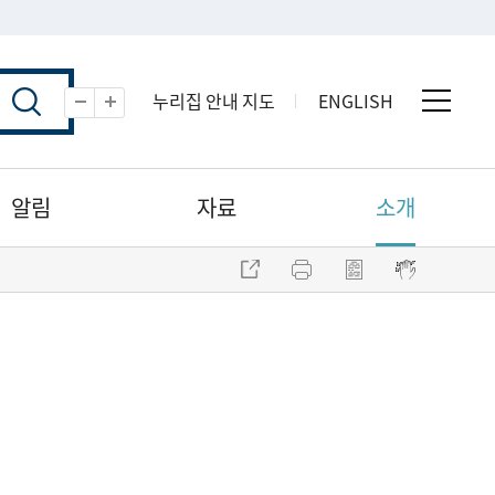
누리집 안내 지도
ENGLISH
전체 
축소
확대
알림
자료
소개
주소 복사
프린트
점자파일 내려받기
점자뷰어 보