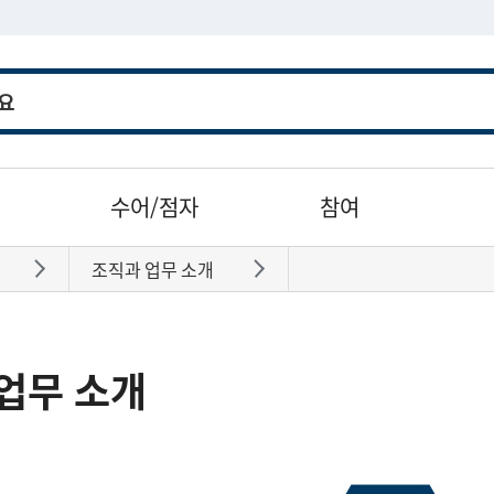
수어/점자
참여
조직과 업무 소개
바로가기
바로가기
업무 소개