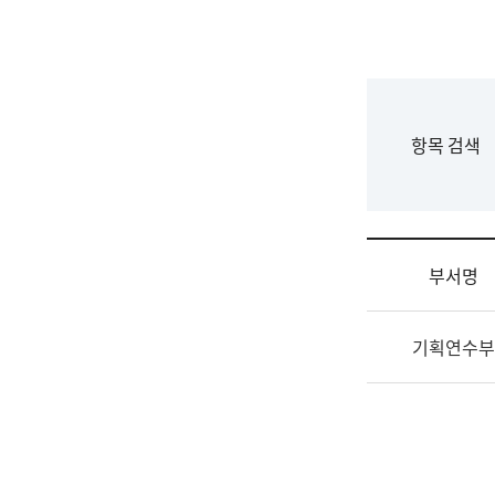
국
립
국
어
원
F
항목 검색
조
o
직
r
도
m
국
어
부서명
원
원
조
장
기획연수부
직
기
및
획
업
연
무
수
소
부
개
기