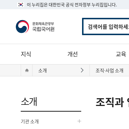
이 누리집은 대한민국 공식 전자정부 누리집입니다.
통
합
검
색
주
지식
개선
교육
메
뉴
현
Home
소개
조직·사업 소개
바로가기
재
위
치:
소개
조직과 
기관 소개