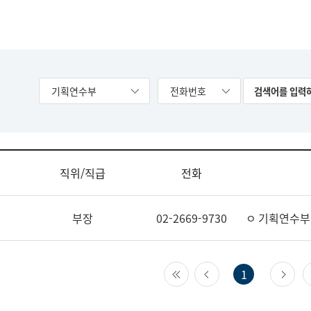
기획연수부
전화번호
직위/직급
전화
부장
02-2669-9730
ㅇ 기획연수부
첫 페이지
이전 페이지
다
1