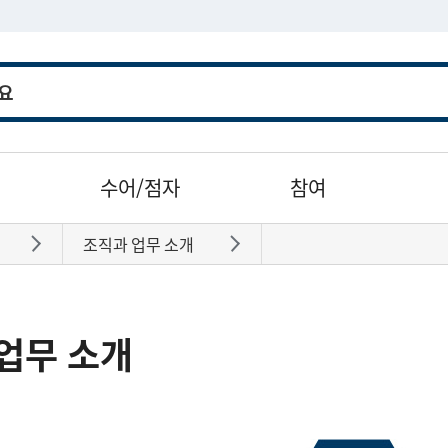
수어/점자
참여
조직과 업무 소개
바로가기
바로가기
업무 소개