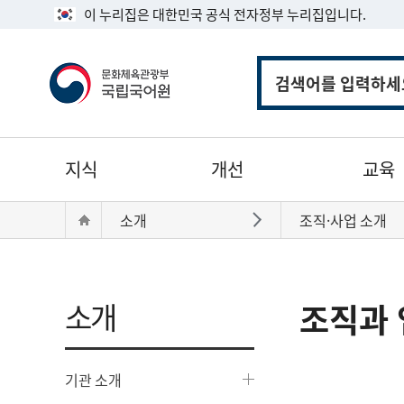
이 누리집은 대한민국 공식 전자정부 누리집입니다.
통
합
검
색
주
지식
개선
교육
메
뉴
현
Home
소개
조직·사업 소개
바로가기
재
위
치:
소개
조직과 
기관 소개