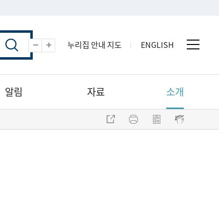
누리집 안내 지도
ENGLISH
전체 
축소
확대
알림
자료
소개
주소 복사
프린트
점자파일 내려받기
점자뷰어 보