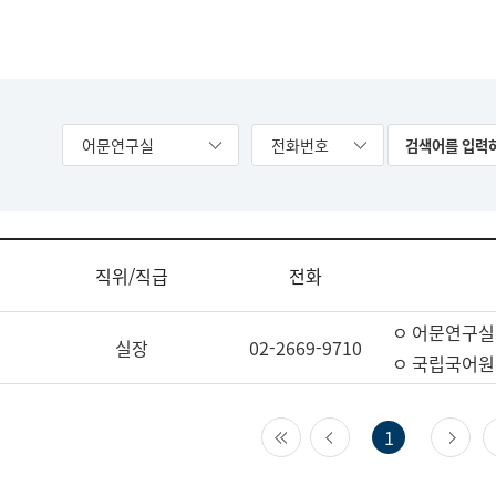
어문연구실
전화번호
직위/직급
전화
ㅇ 어문연구실
실장
02-2669-9710
ㅇ 국립국어원
첫 페이지
이전 페이지
다
1