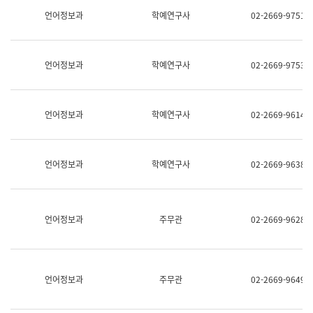
명,
교
언어정보과
학예연구사
02-2669-9751
직
육
위/
연
직
수
급,
과
언어정보과
학예연구사
02-2669-9753
전
어
화,
문
담
연
당
구
언어정보과
학예연구사
02-2669-9614
업
실
무)
어
문
연
언어정보과
학예연구사
02-2669-9638
구
과
어
문
연
언어정보과
주무관
02-2669-9628
구
과
(사
전
팀)
언어정보과
주무관
02-2669-9649
언
어
정