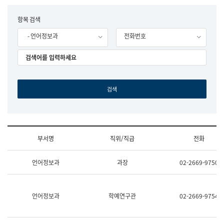
립
국
F
항목 검색
어
o
원
- 언어정보과
전화번호
r
조
m
직
도
국
어
원
원
장
기
획
연
수
부서명
직위/직급
전화
부
기
조
획
언어정보과
과장
02-2669-9750
직
운
및
영
업
과
무
공
언어정보과
학예연구관
02-2669-9754
소
공
개
언
(부
어
서
과