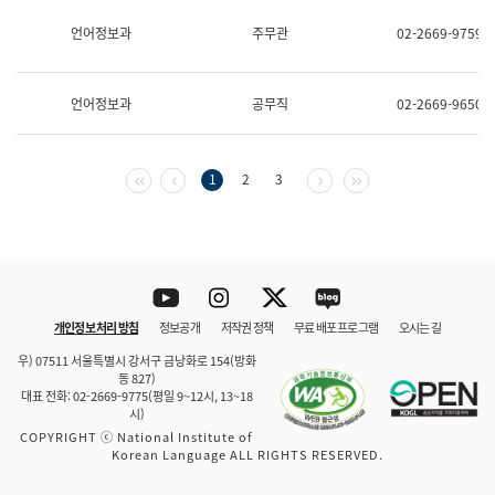
보
과
언어정보과
주무관
02-2669-9759
한
국
어
언어정보과
공무직
02-2669-9650
진
흥
과
수
첫 페이지
이전 페이지
다음 페이지
마지막 페이지
1
2
3
어
점
자
진
흥
과
Youtube
Instagram
Twitter
blog
개인정보 처리 방침
정보공개
저작권 정책
무료 배포 프로그램
오시는 길
바로 가기
문체부와 소속기관
우) 07511 서울특별시 강서구 금낭화로 154(방화
동 827)
대표 전화: 02-2669-9775(평일 9~12시, 13~18
시)
COPYRIGHT ⓒ National Institute of
Korean Language ALL RIGHTS RESERVED.